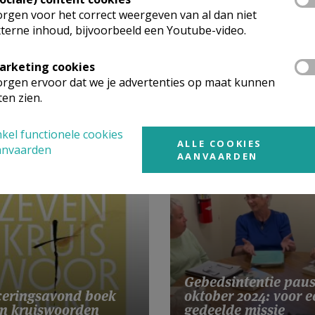
sgemeenschap,
rgen voor het correct weergeven van al dan niet
terne inhoud, bijvoorbeeld een Youtube-video.
n sociale media.
arketing cookies
rgen ervoor dat we je advertenties op maat kunnen
ten zien.
kel functionele cookies
ALLE COOKIES
anvaarden
AANVAARDEN
Gebedsintentie pau
eringsavond boek
oktober 2024: voor e
n kruiswoorden
gedeelde missie