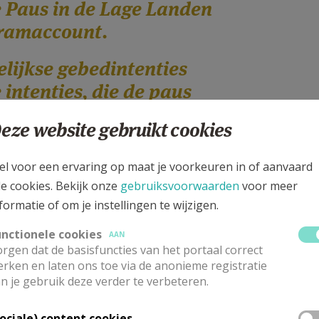
 Paus in de Lage Landen
gramaccount.
ijkse gebedintenties
intenties, die de paus
wekelijkse audiënties en
eze website gebruikt cookies
 zijn allemaal te vinden
ick To Pray, een ander
el voor een ervaring op maat je voorkeuren in of aanvaard
ijde
le cookies. Bekijk onze
gebruiksvoorwaarden
voor meer
licktopray.org/pope
formatie of om je instellingen te wijzigen.
unctionele cookies
AAN
To
rgen dat de basisfuncties van het portaal correct
rg/
, is ook de moeite
rken en laten ons toe via de anonieme registratie
n je gebruik deze verder te verbeteren.
n. Hier vindt u
sintenties en meer. Het
Sociale) content cookies