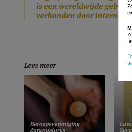
is een wereldwijde gebed
Zo
ex
verbonden door internet e
M
Zo
la
En
a
Lees meer
Lanc
Beroepsvereniging
Zeve
Zorgpastores