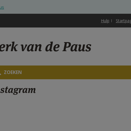
us
Hulp
Startpa
rk van de Paus
ZOEKEN
nstagram