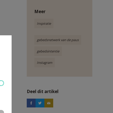
Meer
Inspiratie
gebedsnetwerk van de paus
gebedsintentie
Instagram
Deel dit artikel