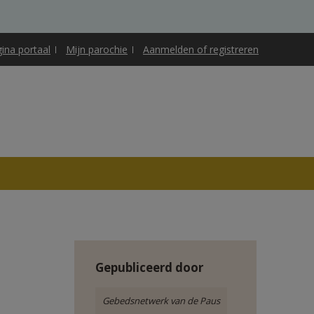
gina portaal
Mijn parochie
Aanmelden of registreren
Gepubliceerd door
Gebedsnetwerk van de Paus