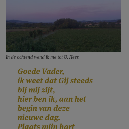
AANMELDEN OF REGISTREREN
In de ochtend wend ik me tot U, Heer.
Goede Vader,
ik weet dat Gij steeds
bij mij zijt,
hier ben ik, aan het
begin van deze
nieuwe dag.
Plaats mijn hart