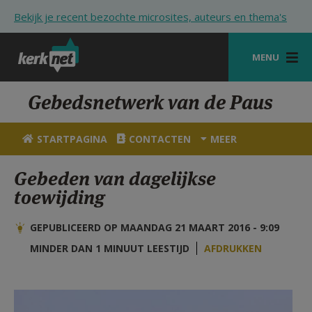
Overslaan en naar de inhoud gaan
Bekijk je recent bezochte microsites, auteurs en thema's
MENU
STARTPAGINA
Gebedsnetwerk van de Paus
KERK
STARTPAGINA
CONTACTEN
MEER
VIERINGEN
Gebeden van dagelijkse
SHOP
toewijding
ZOEKEN
GEPUBLICEERD OP MAANDAG 21 MAART 2016 - 9:09
HULP
MINDER DAN 1 MINUUT LEESTIJD
AFDRUKKEN
STARTPAGINA PORTAAL
MIJN PAROCHIE