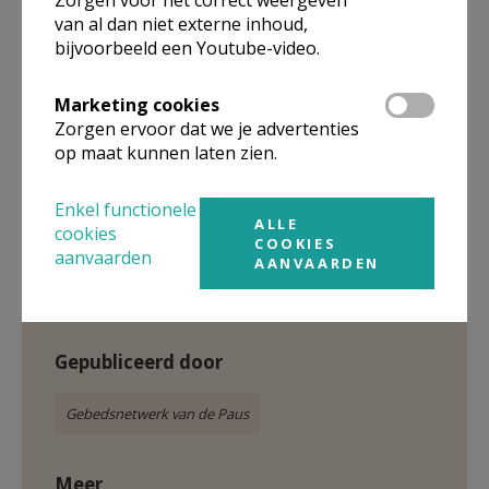
Amen
van al dan niet externe inhoud,
bijvoorbeeld een Youtube-video.
Marketing cookies
Zorgen ervoor dat we je advertenties
op maat kunnen laten zien.
Enkel functionele
ALLE
cookies
COOKIES
aanvaarden
AANVAARDEN
Gepubliceerd door
Gebedsnetwerk van de Paus
Meer