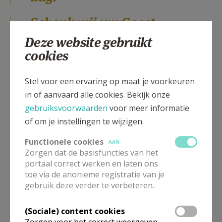
Schenk mij uw Geest,
dat in mijn denken,
Deze website gebruikt
spreken en handelen,
cookies
iets van uw stille
Stel voor een ervaring op maat je voorkeuren
aanwezigheid mag
in of aanvaard alle cookies. Bekijk onze
doorbreken.
gebruiksvoorwaarden
voor meer informatie
of om je instellingen te wijzigen.
Laat me niet enkel
voor mezelf leven,
Functionele cookies
AAN
Zorgen dat de basisfuncties van het
maar zoals Jezus,
portaal correct werken en laten ons
verbonden met U
toe via de anonieme registratie van je
gebruik deze verder te verbeteren.
en gegeven aan
mensen.
(Sociale) content cookies
Zorgen voor het correct weergeven