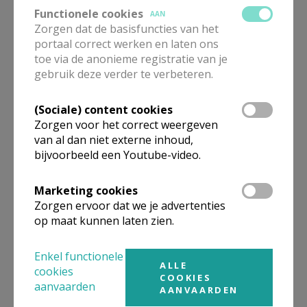
Functionele cookies
AAN
Gebedsnetwerk van de Paus
Zorgen dat de basisfuncties van het
portaal correct werken en laten ons
toe via de anonieme registratie van je
Meer
gebruik deze verder te verbeteren.
Inspiratie
(Sociale) content cookies
Zorgen voor het correct weergeven
van al dan niet externe inhoud,
samenleven
bijvoorbeeld een Youtube-video.
mensenrechten rechtvaardigheid vrede
Marketing cookies
Christelijke hoop; gemeenschapsopbouw
Zorgen ervoor dat we je advertenties
op maat kunnen laten zien.
Enkel functionele
ALLE
cookies
COOKIES
Deel dit artikel
aanvaarden
AANVAARDEN