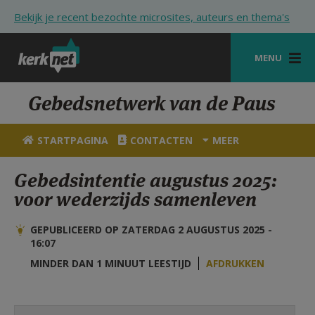
Overslaan en naar de inhoud gaan
Bekijk je recent bezochte microsites, auteurs en thema's
MENU
STARTPAGINA
Gebedsnetwerk van de Paus
KERK
STARTPAGINA
CONTACTEN
MEER
VIERINGEN
Gebedsintentie augustus 2025:
SHOP
voor wederzijds samenleven
ZOEKEN
GEPUBLICEERD OP ZATERDAG 2 AUGUSTUS 2025 -
HULP
16:07
MINDER DAN 1 MINUUT LEESTIJD
AFDRUKKEN
STARTPAGINA PORTAAL
MIJN PAROCHIE