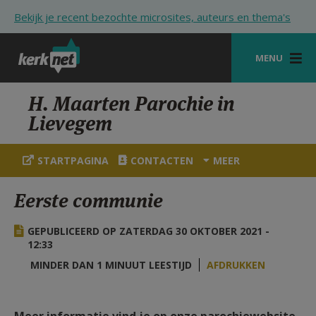
Overslaan en naar de inhoud gaan
Bekijk je recent bezochte microsites, auteurs en thema's
MENU
STARTPAGINA
H. Maarten Parochie in
Lievegem
KERK
VIERINGEN
STARTPAGINA
CONTACTEN
MEER
SHOP
Eerste communie
ZOEKEN
GEPUBLICEERD OP ZATERDAG 30 OKTOBER 2021 -
HULP
12:33
MINDER DAN 1 MINUUT LEESTIJD
AFDRUKKEN
STARTPAGINA PORTAAL
MIJN PAROCHIE