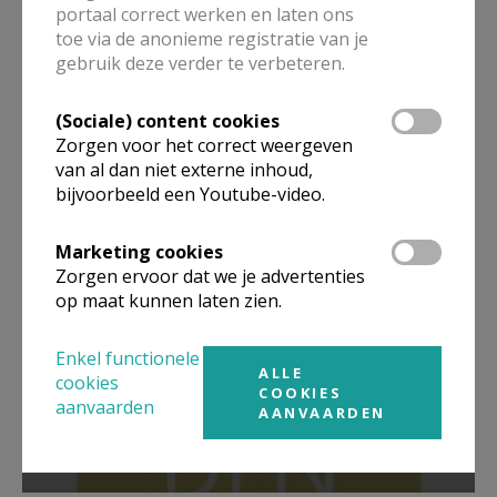
portaal correct werken en laten ons
toe via de anonieme registratie van je
Beroepsvereniging Zorgpastores
gebruik deze verder te verbeteren.
(Sociale) content cookies
Zorgen voor het correct weergeven
van al dan niet externe inhoud,
bijvoorbeeld een Youtube-video.
Marketing cookies
Zorgen ervoor dat we je advertenties
op maat kunnen laten zien.
Enkel functionele
ALLE
cookies
COOKIES
Lanceringsavond boek Zeven
aanvaarden
AANVAARDEN
kruiswoorden