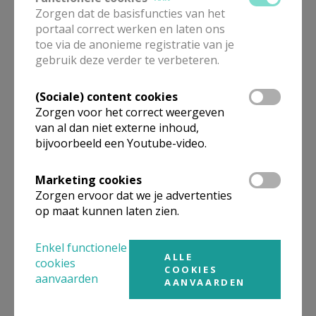
Zorgen dat de basisfuncties van het
Onze 5 tv-tips voor de
portaal correct werken en laten ons
komende dagen (vanaf
toe via de anonieme registratie van je
08/08/2026)
gebruik deze verder te verbeteren.
(Sociale) content cookies
Zorgen voor het correct weergeven
Vaar nu naar diep water
van al dan niet externe inhoud,
bijvoorbeeld een Youtube-video.
Marketing cookies
Zorgen ervoor dat we je advertenties
Alpha: een boeiend avontuur.
op maat kunnen laten zien.
Kom jij ook?
Enkel functionele
ALLE
cookies
COOKIES
aanvaarden
AANVAARDEN
Gelezen en samengevat: