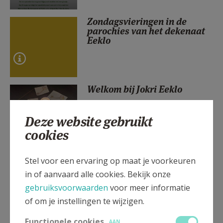
AANMELDEN OF REGISTREREN
Zondagsvieringen in de
parochies van het dekenaat
Eeklo
Welkom bij Jokri Eeklo
Deze website gebruikt
cookies
Ecokerk lanceert campagne
Stel voor een ervaring op maat je voorkeuren
in wzc De Kleithoeve in
in of aanvaard alle cookies. Bekijk onze
Maldegem
gebruiksvoorwaarden
voor meer informatie
of om je instellingen te wijzigen.
Functionele cookies
AAN