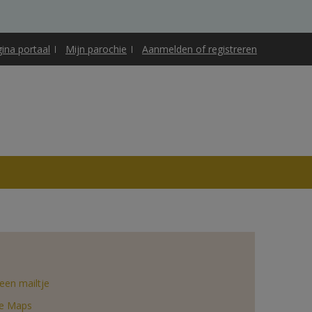
gina portaal
Mijn parochie
Aanmelden of registreren
een mailtje
e Maps