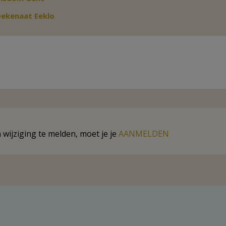
Weergeven
ekenaat Eeklo
wijziging te melden, moet je je
AANMELDEN