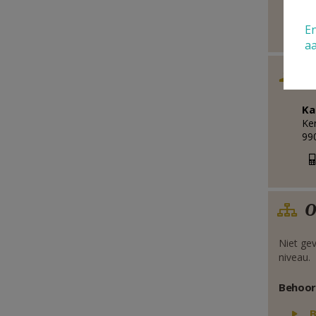
99
En
a
A
Ka
Ker
99
O
Niet gev
niveau.
Behoor