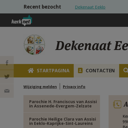
Overslaan en naar de inhoud gaan
Recent bezocht
Dekenaat Eeklo
Dekenaat Ee
STARTPAGINA
CONTACTEN
DEEL OP
Wijziging melden
Privacy info
FACEBOOK
DEEL OP
Parochie H. Franciscus van Assisi
A
in Assenede-Evergem-Zelzate
TWITTER
DEEL
Ke
Parochie Heilige Clara van Assisi
VIA
99
in Eeklo-Kaprijke-Sint-Laureins
Be