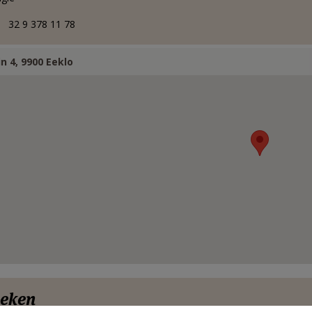
32 9 378 11 78
n 4, 9900 Eeklo
eken