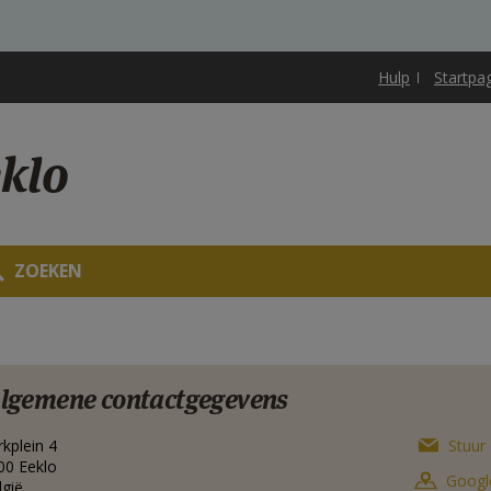
Hulp
Startpa
klo
ZOEKEN
lgemene contactgegevens
rkplein 4
Stuur 
00
Eeklo
Googl
lgië