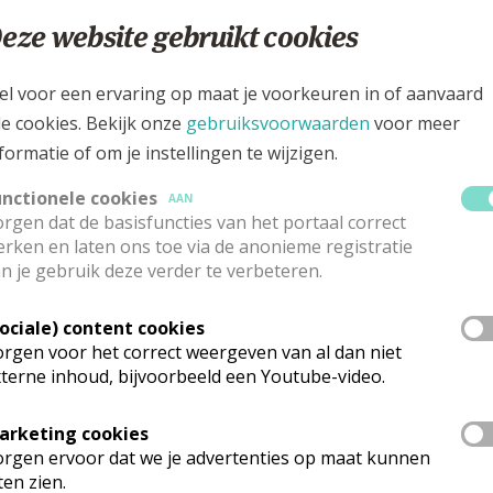
rbert
eze website gebruikt cookies
Vandersmissen
Stuur een mailtje
utbriel 15/001
Google Maps
00
Gent
el voor een ervaring op maat je voorkeuren in of aanvaard
32 486 253 576
le cookies. Bekijk onze
gebruiksvoorwaarden
voor meer
formatie of om je instellingen te wijzigen.
arochieassistente
unctionele cookies
AAN
rgen dat de basisfuncties van het portaal correct
trien
Cocquyt
Stuur een mailtje
rken en laten ons toe via de anonieme registratie
kplein 4
n je gebruik deze verder te verbeteren.
Google Maps
00
Eeklo
32 474 653 558
Sociale) content cookies
rgen voor het correct weergeven van al dan niet
terne inhoud, bijvoorbeeld een Youtube-video.
dministratief en financieel co rdinator
arketing cookies
trien
Cocquyt
Stuur een mailtje
rgen ervoor dat we je advertenties op maat kunnen
kplein 4
ten zien.
Google Maps