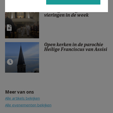
Zondagsvieringen en
vieringen in de week
Open kerken in de parochie
Heilige Franciscus van Assisi
Meer van ons
Alle artikels bekijken
Alle evenementen bekijken