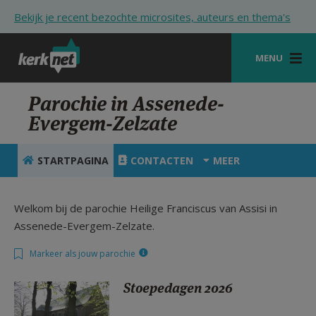
Overslaan en naar de inhoud gaan
Bekijk je recent bezochte microsites, auteurs en thema's
MENU
STARTPAGINA
Parochie in Assenede-
Evergem-Zelzate
KERK
VIERINGEN
STARTPAGINA
CONTACTEN
MEER
SHOP
Welkom bij de parochie Heilige Franciscus van Assisi in
ZOEKEN
Assenede-Evergem-Zelzate.
HULP
Markeer als jouw parochie
STARTPAGINA PORTAAL
Stoepedagen 2026
MIJN PAROCHIE