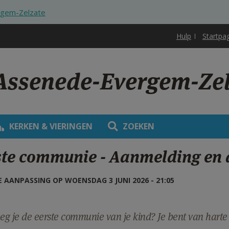
rgem-Zelzate
Hulp
Startpa
 Assenede-Evergem-Ze
KERKEN & VIERINGEN
ZOEKEN
ste communie - Aanmelding en 
 AANPASSING OP WOENSDAG 3 JUNI 2026 - 21:05
g je de eerste communie van je kind? Je bent van hart