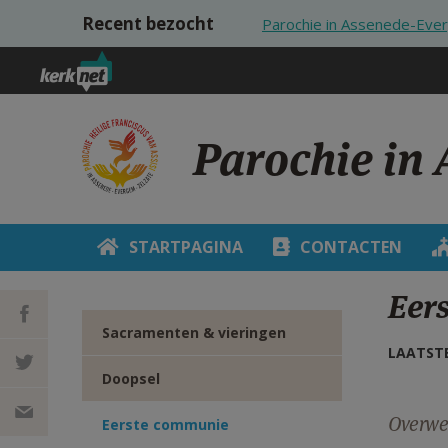
Overslaan en naar de inhoud gaan
Recent bezocht
Parochie in Assenede-Eve
Parochie in
STARTPAGINA
CONTACTEN
Eer
Sacramenten & vieringen
LAATSTE
DEEL OP
Doopsel
FACEBOOK
DEEL OP
Overwee
Eerste communie