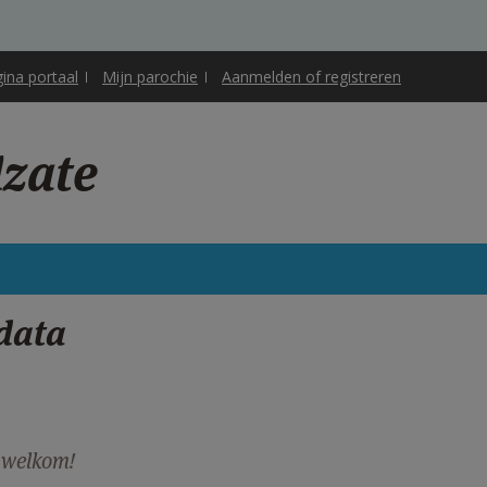
gina portaal
Mijn parochie
Aanmelden of registreren
lzate
data
e welkom!