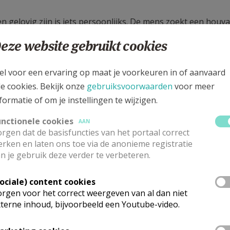
n gelovig zijn is iets persoonlijks. De mens zoekt een houva
roter dan zichzelf. Voor een gelovige verwijst dit naar de a
eze website gebruikt cookies
vertrouwen kan stellen, vooral bij pijnlijke momenten. Vaak 
oof bevestigen.
el voor een ervaring op maat je voorkeuren in of aanvaard
katholieke kerk kent rituelen. Sommige van die rituelen no
le cookies. Bekijk onze
gebruiksvoorwaarden
voor meer
stie
is er één van. Eén waarin de gelovige die gedoopt is he
formatie of om je instellingen te wijzigen.
e van brood en wijn. Wanneer dit voor de eerste keer gebe
unctionele cookies
AAN
rgen dat de basisfuncties van het portaal correct
ct eerste communie 2026 - 2028
rken en laten ons toe via de anonieme registratie
n je gebruik deze verder te verbeteren.
r
om je kind aan te melden voor de het eerste communietraje
Sociale) content cookies
ct eerste communie 2025 - 2027
rgen voor het correct weergeven van al dan niet
terne inhoud, bijvoorbeeld een Youtube-video.
eren die in 2025 gestart zijn met het voorbereidingstraject,