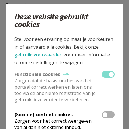
Evergem".
Voor afspraken:
klik hier.
Deze website gebruikt
Sleutel afhalen bij VDK spaarbank, Eindeken 5 (tijdens
cookies
kantooruren) of in het parochiaal
ontmoetingscentrum, tel. 09253 11 22, tussen 9.30 en
Stel voor een ervaring op maat je voorkeuren
11 uur.
in of aanvaard alle cookies. Bekijk onze
Meer informatie over het "Parochiaal
gebruiksvoorwaarden
voor meer informatie
Ontmoetingscentrum" kan je hier terugvinden.
of om je instellingen te wijzigen.
Parochiezaal Kluizen
Functionele cookies
AAN
Zorgen dat de basisfuncties van het
De “Parochiezaal” is gelegen in Kluizendorpstraat 80
portaal correct werken en laten ons
A, 9940 Evergem Kluizen.
toe via de anonieme registratie van je
gebruik deze verder te verbeteren.
Voor afspraken: via
e-mail
of via
website
Sint-Barbara Rieme
(Sociale) content cookies
Zorgen voor het correct weergeven
De zaal is gelegen in de Sint-Barbarastraat 3, 9940
van al dan niet externe inhoud,