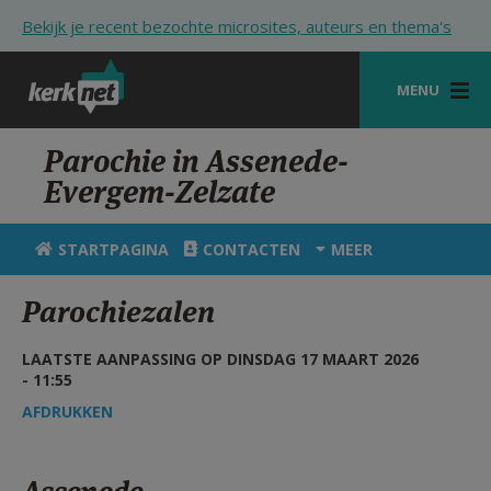
Overslaan en naar de inhoud gaan
Bekijk je recent bezochte microsites, auteurs en thema's
MENU
STARTPAGINA
Parochie in Assenede-
Evergem-Zelzate
KERK
VIERINGEN
STARTPAGINA
CONTACTEN
MEER
SHOP
Parochiezalen
ZOEKEN
LAATSTE AANPASSING OP DINSDAG 17 MAART 2026
HULP
- 11:55
AFDRUKKEN
STARTPAGINA PORTAAL
MIJN PAROCHIE