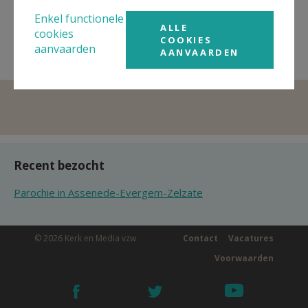
Godly Play in de kerk van Oosteeklo
Enkel functionele
ALLE
cookies
COOKIES
aanvaarden
AANVAARDEN
Recent bezocht
Parochie in Assenede-Evergem-Zelzate
© 2026 Kerk en Media vzw
Contact
Vacatures
Voorwaarden