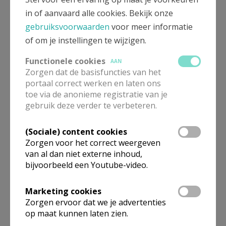
Woensdagnamiddag 11 juni 2025 was de laatste Godly
AANMELDEN OF REGISTREREN
in of aanvaard alle cookies. Bekijk onze
Play van dit werkjaar. De kinderen luisterden naar het
gebruiksvoorwaarden
voor meer informatie
verhaal van de barmhartige Samaritaan, verteld door
of om je instellingen te wijzigen.
Paul Moens. Vanaf de
2de woensdag van september
Functionele cookies
2025
gaan we opnieuw van start in de kerk van
AAN
Zorgen dat de basisfuncties van het
Oosteeklo! Een aanrader voor kinderen vanaf 3 jaar.
portaal correct werken en laten ons
toe via de anonieme registratie van je
gebruik deze verder te verbeteren.
(Sociale) content cookies
Zorgen voor het correct weergeven
van al dan niet externe inhoud,
bijvoorbeeld een Youtube-video.
Marketing cookies
Zorgen ervoor dat we je advertenties
op maat kunnen laten zien.