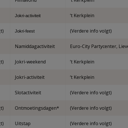
Filmavond
‘t Kerkplein
‘t Kerkplein
Jokri-activiteit
t)
(Verdere info volgt)
Jokri-feest
Namiddagactiviteit
Euro-City Partycenter, Lie
t)
Jokri-weekend
‘t Kerkplein
Jokri-activiteit
‘t Kerkplein
Slotactiviteit
(Verdere info volgt)
t)
Ontmoetingsdagen*
(Verdere info volgt)
t)
Uitstap
(Verdere info volgt)