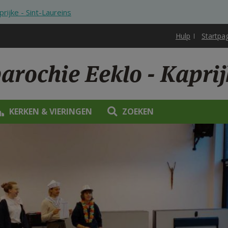
prijke - Sint-Laureins
Hulp
Startpa
arochie Eeklo - Kaprij
KERKEN & VIERINGEN
ZOEKEN