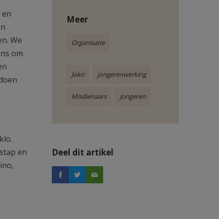
e en
Meer
en
en. We
Organisatie
ans om
en
Jokri
jongerenwerking
 doen
Misdienaars
Jongeren
klo.
tstap en
Deel dit artikel
ino,