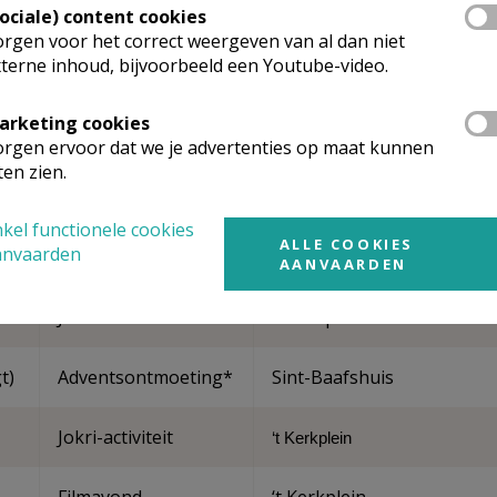
Sociale) content cookies
rgen voor het correct weergeven van al dan niet
terne inhoud, bijvoorbeeld een Youtube-video.
arketing cookies
Activiteit
Locatie
rgen ervoor dat we je advertenties op maat kunnen
ten zien.
Startactiviteit
‘t Kerkplein
kel functionele cookies
ALLE COOKIES
anvaarden
Jokri-activiteit
‘t Kerkplein
AANVAARDEN
Jokri-activiteit
‘t Kerkplein
gt)
Adventsontmoeting*
Sint-Baafshuis
Jokri-activiteit
‘t Kerkplein