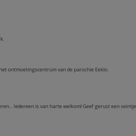
k.
n, het ontmoetingscentrum van de parochie Eeklo.
n… Iedereen is van harte welkom! Geef gerust een seintje 