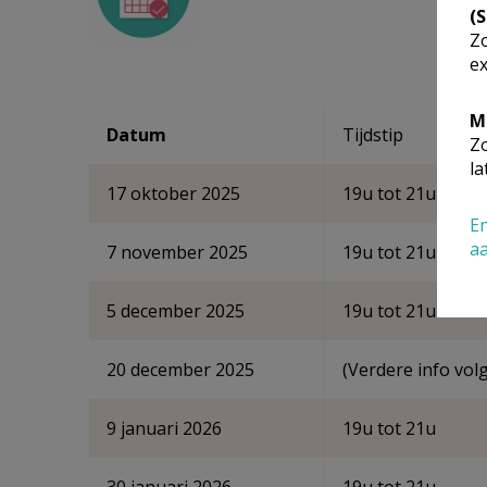
(
Zo
ex
M
Datum
Tijdstip
Zo
la
17 oktober 2025
19u tot 21u
En
a
7 november 2025
19u tot 21u
5 december 2025
19u tot 21u
20 december 2025
(Verdere info vol
9 januari 2026
19u tot 21u