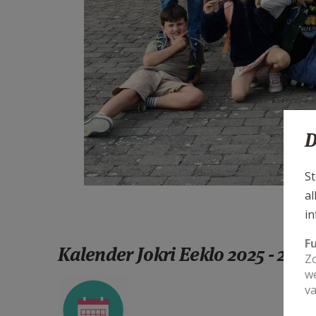
D
St
al
in
F
Kalender Jokri Eeklo 2025 - 2026
Zo
we
calender-g72cae43cd_1280.png
va