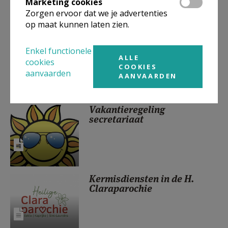
Marketing cookies
Zorgen ervoor dat we je advertenties
op maat kunnen laten zien.
Aanmelden voor het vormsel
in 2027?
Enkel functionele
ALLE
cookies
COOKIES
aanvaarden
AANVAARDEN
Vakantieregeling
secretariaat
Kermisdiensten in de H.
Claraparochie