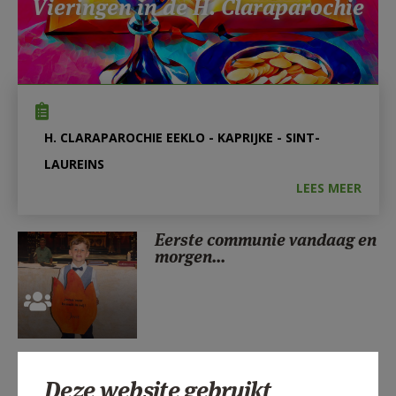
Vieringen in de H. Claraparochie
AANMELDEN OF REGISTREREN
H. CLARAPAROCHIE EEKLO - KAPRIJKE - SINT-
LAUREINS
LEES MEER
Eerste communie vandaag en
morgen...
Aanvraag intenties
Deze website gebruikt