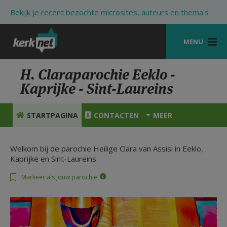
Overslaan en naar de inhoud gaan
Bekijk je recent bezochte microsites, auteurs en thema's
MENU
STARTPAGINA
H. Claraparochie Eeklo -
Kaprijke - Sint-Laureins
KERK
VIERINGEN
STARTPAGINA
CONTACTEN
MEER
SHOP
Welkom bij de parochie Heilige Clara van Assisi in Eeklo,
ZOEKEN
Kaprijke en Sint-Laureins
HULP
Markeer als jouw parochie
STARTPAGINA PORTAAL
MIJN PAROCHIE