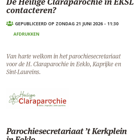
De Heilige Claraparochie in EKSL
AANMELDEN OF REGISTREREN
contacteren?
GEPUBLICEERD OP ZONDAG 21 JUNI 2026 - 11:30
AFDRUKKEN
Van harte welkom in het parochiesecretariaat
voor de H. Claraparochie in Eeklo, Kaprijke en
Sint-Laureins.
2a)
HClaraparochie(CMY
Parochiesecretariaat ’t Kerkplein
in Eeklo