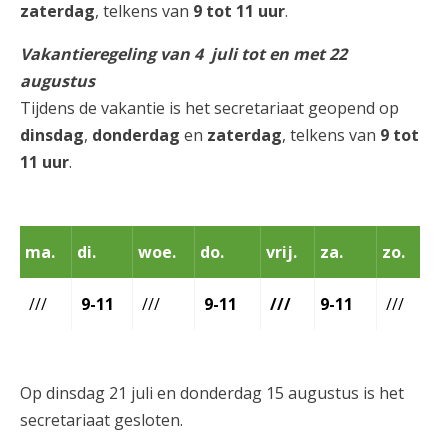
zaterdag
, telkens van
9 tot 11 uur
.
Vakantieregeling van 4 juli tot en met 22
augustus
Tijdens de vakantie is het secretariaat geopend op
dinsdag
,
donderdag
en
zaterdag
, telkens van
9 tot
11 uur
.
ma.
di.
woe.
do.
vrij.
za.
zo.
///
9-11
///
9-11
///
9-11
///
Op dinsdag 21 juli en donderdag 15 augustus is het
secretariaat gesloten.