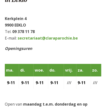
Kerkplein 4
9900 EEKLO
Tel.
09 378 11 78
E-mail:
secretariaat@claraparochie.be
Openingsuren
ma.
di.
woe.
do.
vrij.
za.
zo.
9-11
9-11
9-11
9-11
///
9-11
///
Open van
maandag t.e.m. donderdag en op