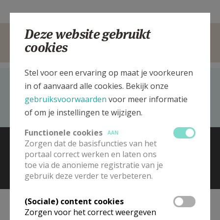
Deze website gebruikt
cookies
Stel voor een ervaring op maat je voorkeuren
Recent bezocht
in of aanvaard alle cookies. Bekijk onze
gebruiksvoorwaarden
voor meer informatie
H. Claraparochie Eeklo - Kaprijke - Sint-Laureins
of om je instellingen te wijzigen.
Functionele cookies
AAN
© 2026 Kerk en Media vzw
Contact
Vacatures
Zorgen dat de basisfuncties van het
Voorwaarden
portaal correct werken en laten ons
toe via de anonieme registratie van je
gebruik deze verder te verbeteren.
(Sociale) content cookies
Zorgen voor het correct weergeven