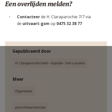
Een overlijden melden?
Contacteer
de H. Claraparochie 7/7 via
de
uitvaart-gsm
op
0475 32 38 77
Gepubliceerd door
H. Claraparochie Eeklo - Kaprijke - Sint-Laureins
Meer
Organisatie
parochiesecretariaat