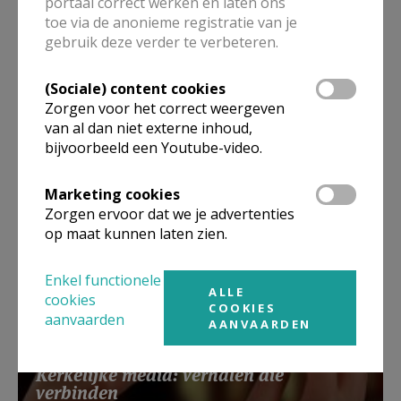
portaal correct werken en laten ons
toe via de anonieme registratie van je
gebruik deze verder te verbeteren.
Solidariteit volgens: bisschop Lode
(Sociale) content cookies
Van Hecke
Zorgen voor het correct weergeven
van al dan niet externe inhoud,
bijvoorbeeld een Youtube-video.
Marketing cookies
Zorgen ervoor dat we je advertenties
op maat kunnen laten zien.
Enkel functionele
ALLE
cookies
COOKIES
aanvaarden
AANVAARDEN
Kerkelijke media: verhalen die
verbinden