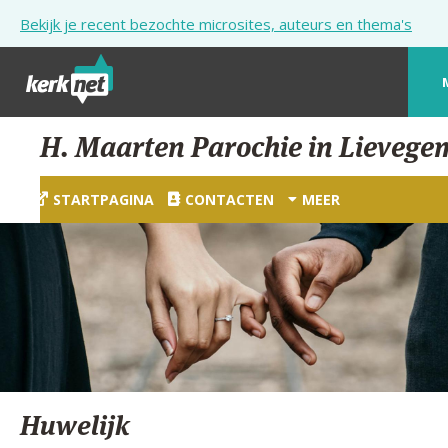
Overslaan en naar de inhoud gaan
Bekijk je recent bezochte microsites, auteurs en thema's
STARTPAGINA
H. Maarten Parochie in Lievege
KERK
STARTPAGINA
CONTACTEN
MEER
VIERINGEN
SHOP
ZOEKEN
HULP
STARTPAGINA PORTAAL
Huwelijk
MIJN PAROCHIE