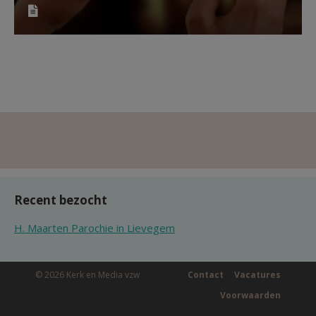
Recent bezocht
H. Maarten Parochie in Lievegem
© 2026 Kerk en Media vzw
Contact
Vacatures
Voorwaarden