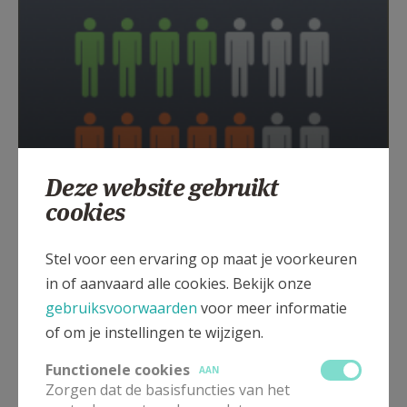
Deze website gebruikt
Meer dan 1 op 5 Vlamingen leest
Kerknet of Kerk & Leven
cookies
Stel voor een ervaring op maat je voorkeuren
in of aanvaard alle cookies. Bekijk onze
gebruiksvoorwaarden
voor meer informatie
of om je instellingen te wijzigen.
Functionele cookies
AAN
Zorgen dat de basisfuncties van het