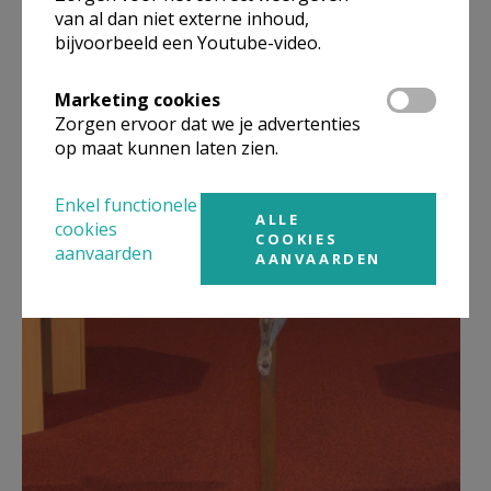
van al dan niet externe inhoud,
Goede Vrijdag beter (c) Maria Van
bijvoorbeeld een Youtube-video.
De Put.jpg
Marketing cookies
Zorgen ervoor dat we je advertenties
op maat kunnen laten zien.
Enkel functionele
ALLE
cookies
COOKIES
aanvaarden
AANVAARDEN