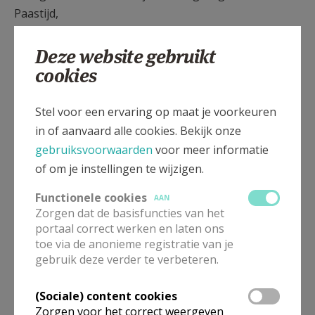
Paastijd,
Deze website gebruikt
namens het team van de PE,
cookies
Christa Damen
Stel voor een ervaring op maat je voorkeuren
Witte Donderdag (c) Maria Van De
in of aanvaard alle cookies. Bekijk onze
Put.JPG
gebruiksvoorwaarden
voor meer informatie
of om je instellingen te wijzigen.
Functionele cookies
AAN
Zorgen dat de basisfuncties van het
portaal correct werken en laten ons
toe via de anonieme registratie van je
gebruik deze verder te verbeteren.
(Sociale) content cookies
Zorgen voor het correct weergeven