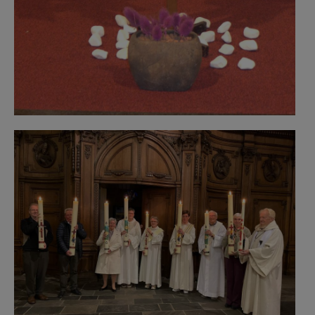
PwDavid3.jpeg