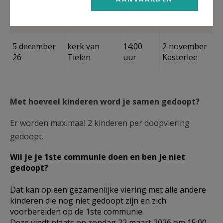
15 november
kerk van
14:00
26 oktober
26
Retie
uur
Retie
5 december
kerk van
14:00
2 november
26
Tielen
uur
Kasterlee
Met hoeveel kinderen word je samen gedoopt?
Er worden maximaal 2 kinderen per doopviering
gedoopt.
Wil je je 1ste communie doen en ben je niet
gedoopt?
Dat kan op een gezamenlijke viering met alle andere
kinderen die nog niet gedoopt zijn en zich
voorbereiden op de 1ste communie.
Deze vindt plaats op zondag 22 maart 2026 om 15:00