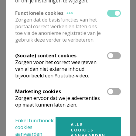
26
of om je instellingen te wijzigen.
Functionele cookies
AAN
20
kerk van
14:00
31 augustus
Zorgen dat de basisfuncties van het
september
Retie
uur
(Retie)
portaal correct werken en laten ons
26
toe via de anonieme registratie van je
gebruik deze verder te verbeteren.
kerk van
14:00
31 augustus
4 oktober 26
Schoonbroek
uur
(Retie)
(Sociale) content cookies
Zorgen voor het correct weergeven
25 oktober
kerk van
12:00
5 oktober
van al dan niet externe inhoud,
26
Kasterlee
uur
(Kasterlee)
bijvoorbeeld een Youtube-video.
28
Marketing cookies
25 oktober
kerk van
14:00
september
Zorgen ervoor dat we je advertenties
26
Dessel
uur
(Retie)
op maat kunnen laten zien.
15 november
kerk van
14:00
26 oktober
Enkel functionele
ALLE
26
Lichtaart
uur
Lichtaart
cookies
COOKIES
aanvaarden
AANVAARDEN