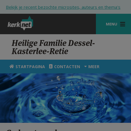
Overslaan en naar de inhoud gaan
Bekijk je recent bezochte microsites, auteurs en thema's
MENU
STARTPAGINA
Heilige Familie Dessel-
Kasterlee-Retie
KERK
VIERINGEN
STARTPAGINA
CONTACTEN
MEER
SHOP
ZOEKEN
HULP
STARTPAGINA PORTAAL
MIJN PAROCHIE