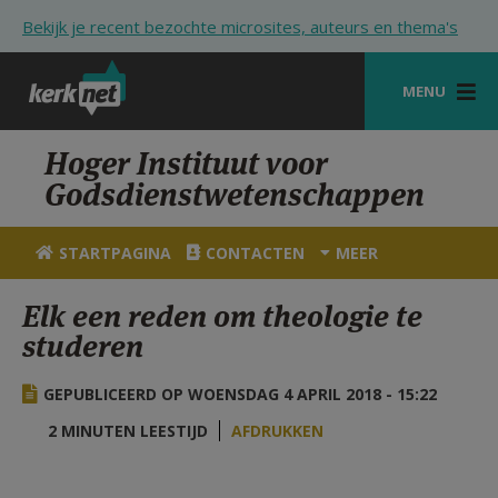
Overslaan en naar de inhoud gaan
Bekijk je recent bezochte microsites, auteurs en thema's
MENU
STARTPAGINA
Hoger Instituut voor
Godsdienstwetenschappen
KERK
VIERINGEN
STARTPAGINA
CONTACTEN
MEER
SHOP
Elk een reden om theologie te
studeren
ZOEKEN
HULP
GEPUBLICEERD OP WOENSDAG 4 APRIL 2018 - 15:22
STARTPAGINA PORTAAL
2 MINUTEN LEESTIJD
AFDRUKKEN
MIJN PAROCHIE