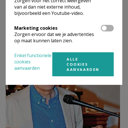
Zorgen voor het correct weergeven
besef ik hoe onze tijd smacht naar de boodschap van
van al dan niet externe inhoud,
bijvoorbeeld een Youtube-video.
het evangelie en de evangelische waarden. Daarom
heeft de Kerk nood aan authentieke en gevormde
Marketing cookies
getuigen. De vorming aan het HIGW legt daarvoor
Zorgen ervoor dat we je advertenties
een gedegen fundament.”
op maat kunnen laten zien.
Screen Shot 233.png
Enkel functionele
ALLE
cookies
COOKIES
aanvaarden
AANVAARDEN