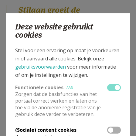
Stilaan groeit de
roeping naar een
Deze website gebruikt
groter engagement
cookies
Die ontdekking betekende voor Luc Lowel een
Stel voor een ervaring op maat je voorkeuren
kantelmoment in zijn geloofsbeleving en zoektocht
in of aanvaard alle cookies. Bekijk onze
naar zingeving. „Na enige tijd engageerde ik me in de
gebruiksvoorwaarden
voor meer informatie
parochie als voorganger in gebedsdiensten”, vertelt
of om je instellingen te wijzigen.
hij. „Stilaan echter groeide de roeping naar een
groter engagement, namelijk dat van permanent
Functionele cookies
AAN
diaken. Op die manier kwam ik terecht bij het HIGW
Zorgen dat de basisfuncties van het
portaal correct werken en laten ons
in Leuven, waar ik ook het theologisch-pastorale
toe via de anonieme registratie van je
programma volg. De inhoud van de cursussen en
gebruik deze verder te verbeteren.
modules en de geëngageerde docenten en
begeleiders hebben een vormende en verrijkende
(Sociale) content cookies
impact op mijn geloofsbeleving. Almaar scherper