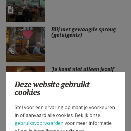
AANMELDEN OF REGISTREREN
Blij met gewaagde sprong
(getuigenis)
'Je komt niet alleen jezelf
tegen’ – getuigenis over de
opleiding
Deze website gebruikt
cookies
Stel voor een ervaring op maat je voorkeuren
Elk een reden om theologie te
studeren
in of aanvaard alle cookies. Bekijk onze
gebruiksvoorwaarden
voor meer informatie
of om je instellingen te wijzigen.