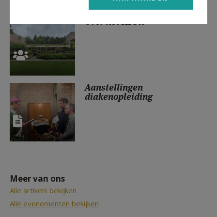
Over het HIGW
Aanstellingen
diakenopleiding
Meer van ons
Alle artikels bekijken
Alle evenementen bekijken