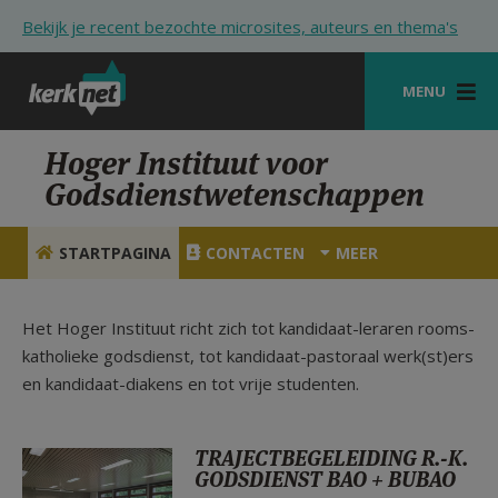
Overslaan en naar de inhoud gaan
Bekijk je recent bezochte microsites, auteurs en thema's
MENU
STARTPAGINA
Hoger Instituut voor
Godsdienstwetenschappen
KERK
VIERINGEN
STARTPAGINA
CONTACTEN
MEER
SHOP
Het Hoger Instituut richt zich tot kandidaat-leraren rooms-
ZOEKEN
katholieke godsdienst, tot kandidaat-pastoraal werk(st)ers
en kandidaat-diakens en tot vrije studenten.
HULP
STARTPAGINA PORTAAL
TRAJECTBEGELEIDING R.-K.
MIJN PAROCHIE
GODSDIENST BAO + BUBAO