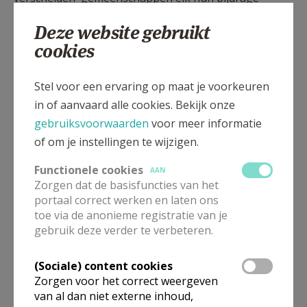
leveren om samen alle opdrachten van een parochie
Deze website gebruikt
waar te maken.
cookies
Het team van de pastorale eenheid deelt in de
uitoefening van de herderlijke zorg en neemt de
Stel voor een ervaring op maat je voorkeuren
leiding van de pastorale eenheid op zich samen met
in of aanvaard alle cookies. Bekijk onze
de priesters die er de verantwoordelijkheid voor
gebruiksvoorwaarden
voor meer informatie
hebben.
of om je instellingen te wijzigen.
Onze
pastorale eenheid werd door bisschop Lode
Functionele cookies
AAN
Zorgen dat de basisfuncties van het
Aerts aangesteld op 5 januari 2019 en bestaat uit de
portaal correct werken en laten ons
parochies:
toe via de anonieme registratie van je
• Sint-Martinus, Moorslede.
gebruik deze verder te verbeteren.
• Sint-Theresia, Slypskapelle.
• Onze-Lieve-Vrouw Onbevlekt Ontvangen, Dadizele.
(Sociale) content cookies
Zorgen voor het correct weergeven
Vanuit de beleidsploeg zijn er vier
werkgroepen
:
van al dan niet externe inhoud,