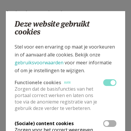
As als teken van nieuw Leven
Deze website gebruikt
In de middeleeuwen en in sommige
cookies
ontwikkelingslanden tot op vandaag worden de
stoppels stro, die na de oogst op het land
Stel voor een ervaring op maat je voorkeuren
achterblijven, in brand gestoken en in de aarde
in of aanvaard alle cookies. Bekijk onze
ingeploegd. As maakt vruchtbaar.
gebruiksvoorwaarden
voor meer informatie
of om je instellingen te wijzigen.
De vastentijd staat niet op zich, maar is de
Functionele cookies
AAN
voorbereidingstijd op Pasen. We bereiden ons voor
Zorgen dat de basisfuncties van het
op het nieuwe Leven dat ons met Pasen wordt
portaal correct werken en laten ons
aangezegd.
toe via de anonieme registratie van je
gebruik deze verder te verbeteren.
Veertig is in de Bijbel de tijd die nodig is om iets
nieuws te beginnen. Noach verblijft veertig dagen en
(Sociale) content cookies
Zorgen voor het correct weergeven