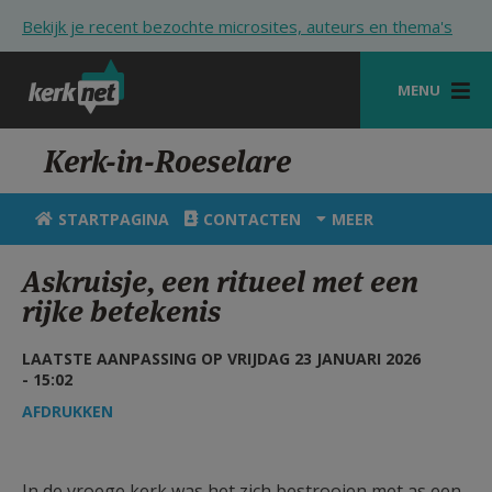
Overslaan en naar de inhoud gaan
Bekijk je recent bezochte microsites, auteurs en thema's
MENU
STARTPAGINA
Kerk-in-Roeselare
KERK
STARTPAGINA
CONTACTEN
MEER
VIERINGEN
Askruisje, een ritueel met een
SHOP
rijke betekenis
ZOEKEN
LAATSTE AANPASSING OP VRIJDAG 23 JANUARI 2026
- 15:02
HULP
AFDRUKKEN
STARTPAGINA PORTAAL
MIJN PAROCHIE
In de vroege kerk was het zich bestrooien met as een