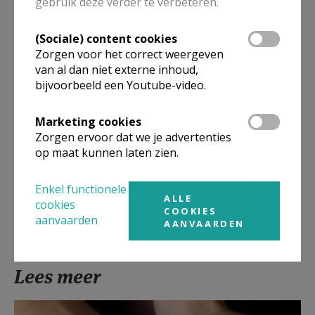
gebruik deze verder te verbeteren.
1, om 7.30 uur en om 9.30 uur.
Ook kans tot stil gebed en aanbidding: elke woensdag
(Sociale) content cookies
van 10 tot 11.30 uur in de kerk van de Grauwzusters-
Zorgen voor het correct weergeven
Franciscanessen.
van al dan niet externe inhoud,
bijvoorbeeld een Youtube-video.
De Zusters van de H. Vincentius, A. Rodenbachstraat
14, om 7 uur.
Marketing cookies
Zorgen ervoor dat we je advertenties
De Zusters van Liefde, Meensesteenweg 81, om 8.45
op maat kunnen laten zien.
uur.
Enkel functionele
ALLE
cookies
COOKIES
aanvaarden
AANVAARDEN
Lees meer