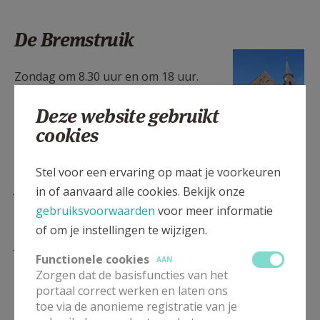
De Bremstruik
kerk De Bremstruik
Zondag om 8.30 uur en om 18 uur.
(1).JPG
Elke weekdag eucharistieviering om 18
Deze website gebruikt
uur
cookies
Stel voor een ervaring op maat je voorkeuren
Andere mogelijkheden tot vieren
in of aanvaard alle cookies. Bekijk onze
tijdens de week
gebruiksvoorwaarden
voor meer informatie
of om je instellingen te wijzigen.
Je kan aansluiten bij één van de
Functionele cookies
AAN
kloostergemeenschappen. De zusters zullen je graag
Zorgen dat de basisfuncties van het
ontvangen.
portaal correct werken en laten ons
toe via de anonieme registratie van je
De Grauwzusters-Franciscanessen, Nonnenstraat