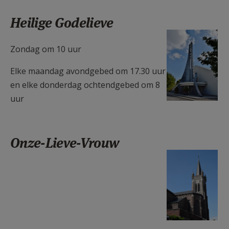
Heilige Godelieve
H. Godelievekerk.JPG
Zondag om 10 uur
Elke maandag avondgebed om 17.30 uur
en elke donderdag ochtendgebed om 8
uur
Onze-Lieve-Vrouw
OLVrouwekerk
(1).JPG