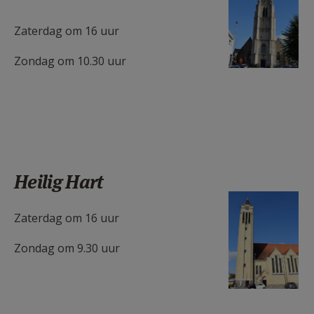
AANMELDEN OF REGISTREREN
Zaterdag om 16 uur
Zondag om 10.30 uur
Heilig Hart
H.Hartkerk (2).JPG
Zaterdag om 16 uur
Zondag om 9.30 uur