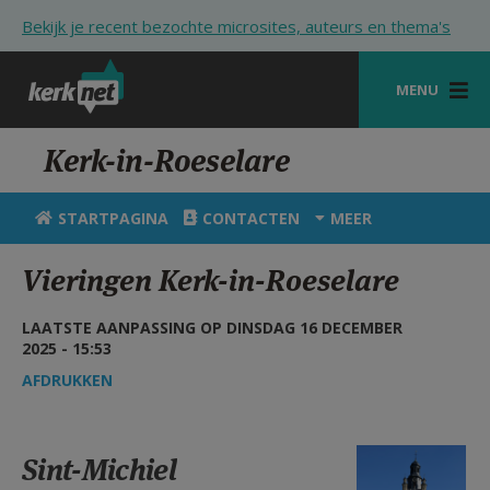
Overslaan en naar de inhoud gaan
Bekijk je recent bezochte microsites, auteurs en thema's
MENU
STARTPAGINA
Kerk-in-Roeselare
KERK
STARTPAGINA
CONTACTEN
MEER
VIERINGEN
Vieringen Kerk-in-Roeselare
SHOP
LAATSTE AANPASSING OP DINSDAG 16 DECEMBER
ZOEKEN
2025 - 15:53
HULP
AFDRUKKEN
STARTPAGINA PORTAAL
St. Michielskerk.JPG
Sint-Michiel
MIJN PAROCHIE