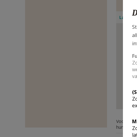
E-
D
Lage Ka
MAIL
St
al
in
F
Zo
we
va
(
Zo
ex
M
Voor deze 
hun conta
Zo
la