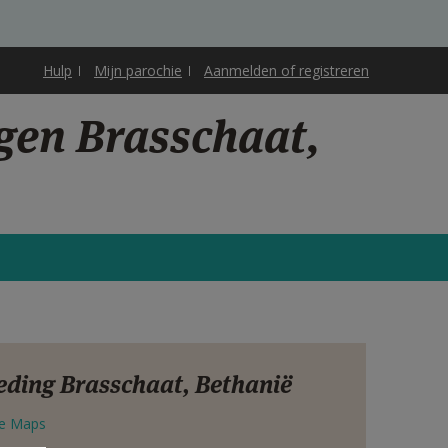
Hulp
Mijn parochie
Aanmelden of registreren
gen Brasschaat,
oeding Brasschaat, Bethanië
e Maps