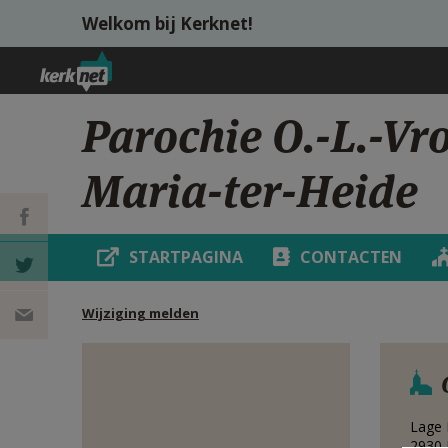
Overslaan en naar de inhoud gaan
Welkom bij Kerknet!
Parochie O.-L.-V
Maria-ter-Heide
STARTPAGINA
CONTACTEN
DEEL OP
Wijziging melden
FACEBOOK
DEEL OP
TWITTER
DEEL
VIA
Lage 
2930