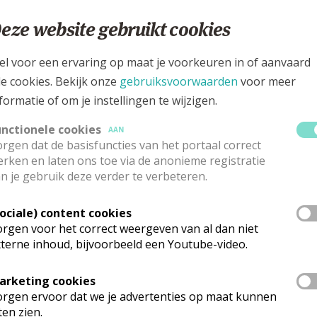
eze website gebruikt cookies
art 564, 2930 Brasschaat
el voor een ervaring op maat je voorkeuren in of aanvaard
le cookies. Bekijk onze
gebruiksvoorwaarden
voor meer
formatie of om je instellingen te wijzigen.
unctionele cookies
AAN
rgen dat de basisfuncties van het portaal correct
rken en laten ons toe via de anonieme registratie
n je gebruik deze verder te verbeteren.
Sociale) content cookies
rgen voor het correct weergeven van al dan niet
terne inhoud, bijvoorbeeld een Youtube-video.
arketing cookies
kerk zijn er momenteel geen vieringen beschikbaar. Wens je meer in
cten.
rgen ervoor dat we je advertenties op maat kunnen
ten zien.