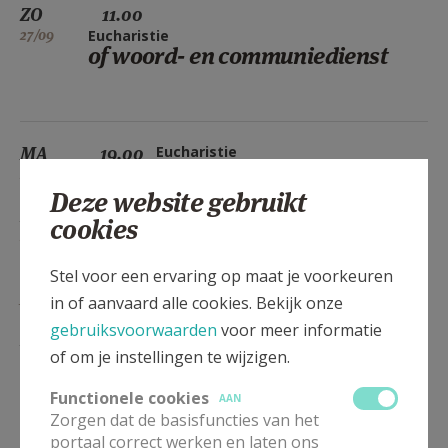
ZO
11.00
27/09
Eucharistie
of woord- en communiedienst
MA
19.00
Eucharistie
28/09
Deze website gebruikt
DI
19.00
Eucharistie
cookies
29/09
Stel voor een ervaring op maat je voorkeuren
WO
19.00
Eucharistie
30/09
in of aanvaard alle cookies. Bekijk onze
gebruiksvoorwaarden
voor meer informatie
DO
19.00
Eucharistie
of om je instellingen te wijzigen.
01/10
Functionele cookies
VR
19.00
Eucharistie
AAN
Zorgen dat de basisfuncties van het
02/10
portaal correct werken en laten ons