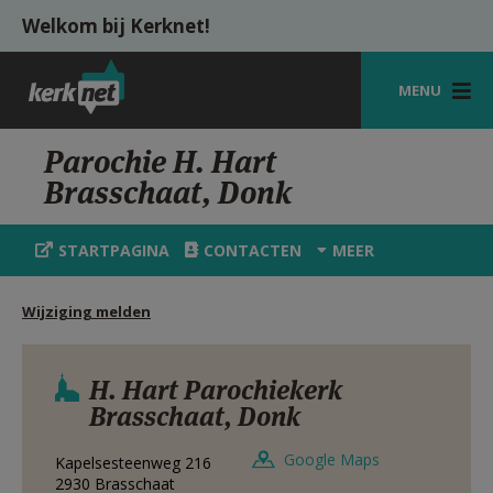
Overslaan en naar de inhoud gaan
Welkom bij Kerknet!
MENU
STARTPAGINA
Parochie H. Hart
Brasschaat, Donk
KERK
VIERINGEN
STARTPAGINA
CONTACTEN
MEER
SHOP
Wijziging melden
ZOEKEN
HULP
H. Hart Parochiekerk
Brasschaat, Donk
MIJN PAROCHIE
Google Maps
Kapelsesteenweg 216
AANMELDEN OF REGISTREREN
2930
Brasschaat