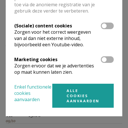
ZO
11.00
toe via de anonieme registratie van je
gebruik deze verder te verbeteren.
04/10
Eucharistie
of woord- en communiedienst
(Sociale) content cookies
Zorgen voor het correct weergeven
van al dan niet externe inhoud,
MA
19.00
Eucharistie
bijvoorbeeld een Youtube-video.
05/10
Marketing cookies
DI
19.00
Eucharistie
Zorgen ervoor dat we je advertenties
06/10
op maat kunnen laten zien.
WO
19.00
Eucharistie
07/10
Enkel functionele
ALLE
cookies
COOKIES
DO
19.00
Eucharistie
aanvaarden
AANVAARDEN
08/10
VR
19.00
Eucharistie
09/10