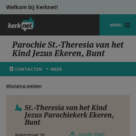
Overslaan en naar de inhoud gaan
Welkom bij Kerknet!
MENU
STARTPAGINA
Parochie St.-Theresia van het
Kind Jezus Ekeren, Bunt
KERK
VIERINGEN
CONTACTEN
MEER
SHOP
Wijziging melden
ZOEKEN
HULP
St.-Theresia van het Kind
Jezus Parochiekerk Ekeren,
MIJN PAROCHIE
Bunt
AANMELDEN OF REGISTREREN
Google Maps
Waterstraat 16