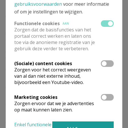
10/01
gebruiksvoorwaarden
voor meer informatie
of om je instellingen te wijzigen.
ZO
10.00
Eucharistie
17/01
Functionele cookies
AAN
Zorgen dat de basisfuncties van het
ZO
10.00
Eucharistie
portaal correct werken en laten ons
24/01
toe via de anonieme registratie van je
gebruik deze verder te verbeteren.
ZO
10.00
Eucharistie
31/01
(Sociale) content cookies
ZO
10.00
Eucharistie
Zorgen voor het correct weergeven
07/02
van al dan niet externe inhoud,
bijvoorbeeld een Youtube-video.
ZO
10.00
Eucharistie
14/02
Marketing cookies
ZO
10.00
Eucharistie
Zorgen ervoor dat we je advertenties
op maat kunnen laten zien.
21/02
ZO
10.00
Eucharistie
Enkel functionele
28/02