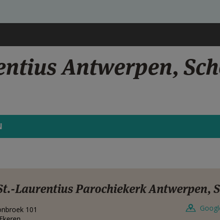
rentius Antwerpen, Sc
N
St.-Laurentius Parochiekerk Antwerpen,
Googl
onbroek 101
Ekeren