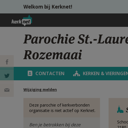
Overslaan en naar de inhoud gaan
Welkom bij Kerknet!
Parochie St.-Lau
Rozemaai
CONTACTEN
KERKEN & VIERINGE
DEEL OP
Wijziging melden
FACEBOOK
DEEL OP
Deze parochie of kerkverbonden
TWITTER
DEEL
organisatie is niet actief op Kerknet.
VIA
Scho
Ben je betrokken bij deze
2180