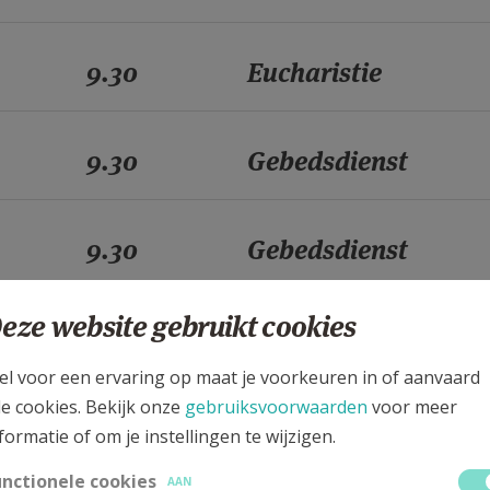
9.30
Eucharistie
9.30
Gebedsdienst
9.30
Gebedsdienst
eze website gebruikt cookies
9.30
Gebedsdienst
el voor een ervaring op maat je voorkeuren in of aanvaard
le cookies. Bekijk onze
gebruiksvoorwaarden
voor meer
9.30
Eucharistie
formatie of om je instellingen te wijzigen.
unctionele cookies
AAN