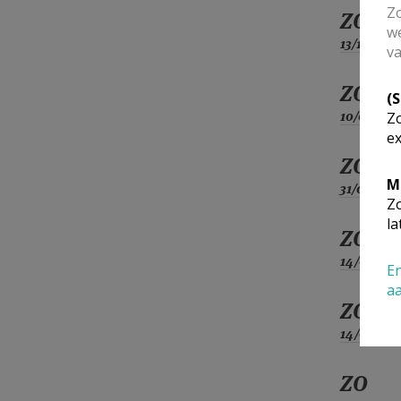
Zo
ZO
we
13/12
va
ZO
(
10/01
Zo
ex
ZO
M
31/01
Zo
la
ZO
14/02
En
a
ZO
14/03
ZO