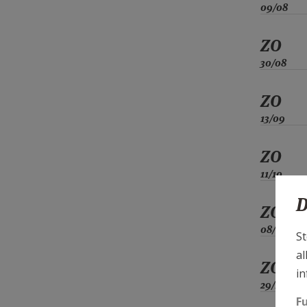
09/08
ZO
30/08
ZO
13/09
ZO
11/10
D
ZO
08/11
St
al
ZO
in
29/11
F