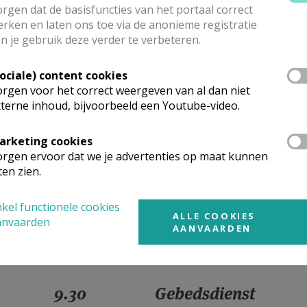
rgen dat de basisfuncties van het portaal correct
9.30
Gebedsdienst
rken en laten ons toe via de anonieme registratie
n je gebruik deze verder te verbeteren.
9.30
Gebedsdienst
Sociale) content cookies
rgen voor het correct weergeven van al dan niet
terne inhoud, bijvoorbeeld een Youtube-video.
9.30
Eucharistie
arketing cookies
rgen ervoor dat we je advertenties op maat kunnen
ten zien.
9.30
Gebedsdienst
kel functionele cookies
ALLE COOKIES
anvaarden
AANVAARDEN
9.30
Gebedsdienst
9.30
Gebedsdienst