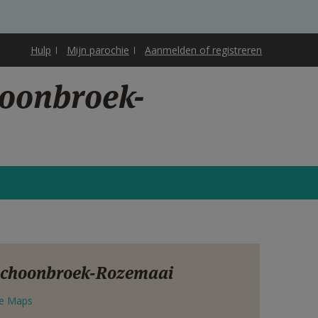
Hulp
Mijn parochie
Aanmelden of registreren
hoonbroek-
 Schoonbroek-Rozemaai
e Maps