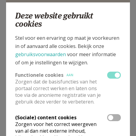
Google Maps
Frans Oomsplein 9
2940
Deze website gebruikt
Hoevenen
cookies
Frans Oomsplein 9, 2940 Hoevenen
Stel voor een ervaring op maat je voorkeuren
in of aanvaard alle cookies. Bekijk onze
gebruiksvoorwaarden
voor meer informatie
of om je instellingen te wijzigen.
Functionele cookies
AAN
Zorgen dat de basisfuncties van het
portaal correct werken en laten ons
toe via de anonieme registratie van je
gebruik deze verder te verbeteren.
(Sociale) content cookies
Zorgen voor het correct weergeven
In deze kerk vinden geen weekendvieringen plaats. Via de
van al dan niet externe inhoud,
onderstaande lijst kan je het aanbod van kerken in de buurt