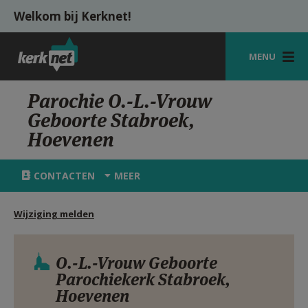
Overslaan en naar de inhoud gaan
Welkom bij Kerknet!
MENU
STARTPAGINA
Parochie O.-L.-Vrouw
Geboorte Stabroek,
KERK
Hoevenen
VIERINGEN
CONTACTEN
MEER
SHOP
ZOEKEN
Wijziging melden
HULP
O.-L.-Vrouw Geboorte
MIJN PAROCHIE
Parochiekerk Stabroek,
Hoevenen
AANMELDEN OF REGISTREREN