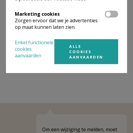
Organisatiestructuur
Marketing cookies
Zorgen ervoor dat we je advertenties
Niet gevonden wat je zocht? Hier vind je links naar de
op maat kunnen laten zien.
gegevens van andere organisaties op het boven-,
onderliggende of gelijke niveau.
Enkel functionele
ALLE
cookies
Behoort tot
PE Heilige Oscar Romero
COOKIES
aanvaarden
AANVAARDEN
Weergeven
PE Heilige Oscar Romero
Om een wijziging te melden, moet