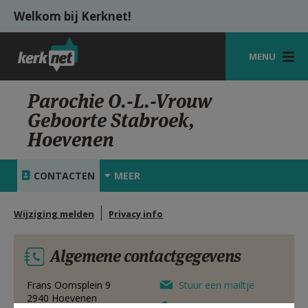
Overslaan en naar de inhoud gaan
Welkom bij Kerknet!
MENU
STARTPAGINA
Parochie O.-L.-Vrouw
Geboorte Stabroek,
KERK
Hoevenen
VIERINGEN
CONTACTEN
MEER
SHOP
ZOEKEN
Wijziging melden
Privacy info
HULP
Algemene contactgegevens
MIJN PAROCHIE
Frans Oomsplein 9
Stuur een mailtje
AANMELDEN OF REGISTREREN
2940
Hoevenen
Google Maps