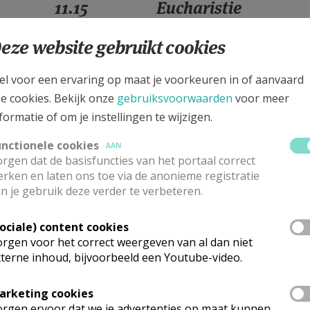
11.15
Eucharistie
eze website gebruikt cookies
11.15
Eucharistie
el voor een ervaring op maat je voorkeuren in of aanvaard
le cookies. Bekijk onze
gebruiksvoorwaarden
voor meer
formatie of om je instellingen te wijzigen.
11.15
Eucharistie
unctionele cookies
AAN
rgen dat de basisfuncties van het portaal correct
11.15
Eucharistie
rken en laten ons toe via de anonieme registratie
n je gebruik deze verder te verbeteren.
Sociale) content cookies
11.15
Eucharistie
rgen voor het correct weergeven van al dan niet
terne inhoud, bijvoorbeeld een Youtube-video.
11.15
Eucharistie
arketing cookies
rgen ervoor dat we je advertenties op maat kunnen