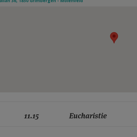
llan 36, 1850 Grimbergen - Molenveld
11.15
Eucharistie