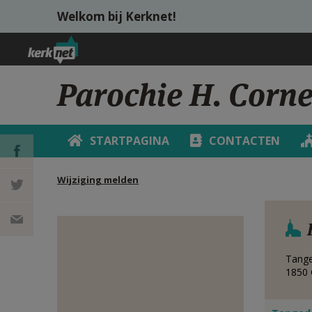
Overslaan en naar de inhoud gaan
Welkom bij Kerknet!
Parochie H. Corne
STARTPAGINA
CONTACTEN
Wijziging melden
DEEL OP
FACEBOOK
DEEL OP
TWITTER
DEEL
Tange
1850
VIA