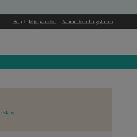
Hulp
Mijn parochie
Aanmelden of registreren
e Maps