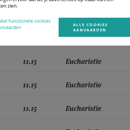
ten zien.
11.15
Eucharistie
kel functionele cookies
ALLE COOKIES
anvaarden
AANVAARDEN
11.15
Eucharistie
11.15
Eucharistie
11.15
Eucharistie
11.15
Eucharistie