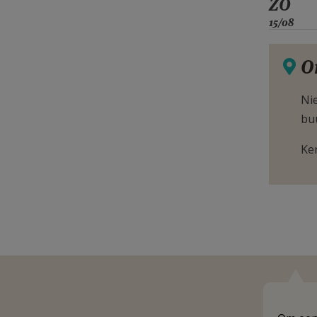
ZO
15/08
O
Nie
bu
Ke