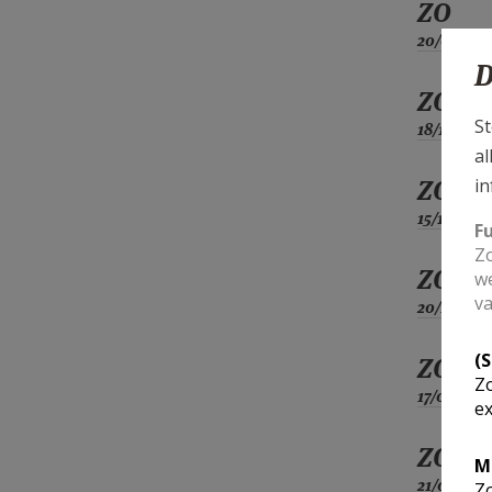
ZO
20/09
D
ZO
St
18/10
al
ZO
in
15/11
F
Zo
ZO
we
va
20/12
(
ZO
Zo
17/01
ex
ZO
M
21/02
Zo