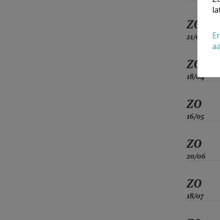
la
ZO
En
21/03
a
ZO
18/04
ZO
16/05
ZO
20/06
ZO
18/07