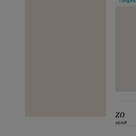
Tangeda
E-
MAIL
ZO
16/08