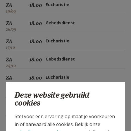
ZA
18.00
Eucharistie
19/09
ZA
18.00
Gebedsdienst
26/09
ZA
18.00
Eucharistie
17/10
ZA
18.00
Gebedsdienst
24/10
ZA
18.00
Eucharistie
21/11
Deze website gebruikt
ZA
18.00
Gebedsdienst
cookies
28/11
ZA
18.00
Eucharistie
Stel voor een ervaring op maat je voorkeuren
19/12
in of aanvaard alle cookies. Bekijk onze