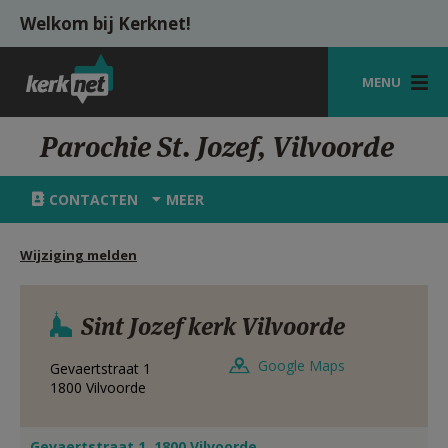
Overslaan en naar de inhoud gaan
Welkom bij Kerknet!
MENU
STARTPAGINA
Parochie St. Jozef, Vilvoorde
KERK
CONTACTEN
MEER
VIERINGEN
Wijziging melden
SHOP
ZOEKEN
Sint Jozef kerk Vilvoorde
HULP
Google Maps
Gevaertstraat 1
MIJN PAROCHIE
1800
Vilvoorde
AANMELDEN OF REGISTREREN
Gevaertstraat 1, 1800 Vilvoorde