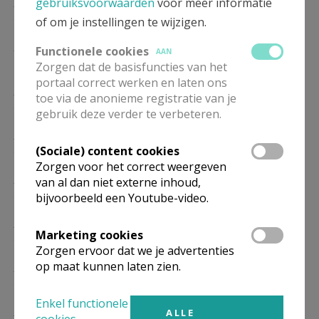
ZA
18.00
Gebedsdienst
gebruiksvoorwaarden
voor meer informatie
26/12
of om je instellingen te wijzigen.
ZA
18.00
Eucharistie
Functionele cookies
AAN
16/01
Zorgen dat de basisfuncties van het
portaal correct werken en laten ons
ZA
18.00
Gebedsdienst
toe via de anonieme registratie van je
23/01
gebruik deze verder te verbeteren.
ZA
18.00
Eucharistie
(Sociale) content cookies
20/02
Zorgen voor het correct weergeven
ZA
18.00
Gebedsdienst
van al dan niet externe inhoud,
27/02
bijvoorbeeld een Youtube-video.
ZA
18.00
Eucharistie
Marketing cookies
20/03
Zorgen ervoor dat we je advertenties
op maat kunnen laten zien.
ZA
18.00
Gebedsdienst
27/03
Enkel functionele
ZA
18.00
Eucharistie
ALLE
cookies