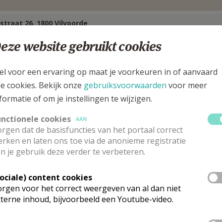
straat 26, 1800 Vilvoorde
eze website gebruikt cookies
el voor een ervaring op maat je voorkeuren in of aanvaard
le cookies. Bekijk onze
gebruiksvoorwaarden
voor meer
formatie of om je instellingen te wijzigen.
unctionele cookies
AAN
rgen dat de basisfuncties van het portaal correct
rken en laten ons toe via de anonieme registratie
n je gebruik deze verder te verbeteren.
Sociale) content cookies
rgen voor het correct weergeven van al dan niet
angesteld priester
terne inhoud, bijvoorbeeld een Youtube-video.
 heer
Geert
Aelbrecht
Stuur een mailtje