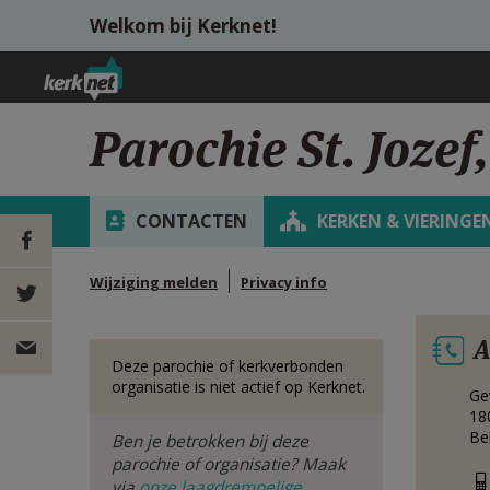
Overslaan en naar de inhoud gaan
Welkom bij Kerknet!
Parochie St. Jozef
CONTACTEN
KERKEN & VIERINGE
Wijziging melden
Privacy info
DEEL OP
A
FACEBOOK
DEEL OP
Deze parochie of kerkverbonden
organisatie is niet actief op Kerknet.
Ge
TWITTER
DEEL
18
Be
Ben je betrokken bij deze
VIA
parochie of organisatie? Maak
via
onze laagdrempelige