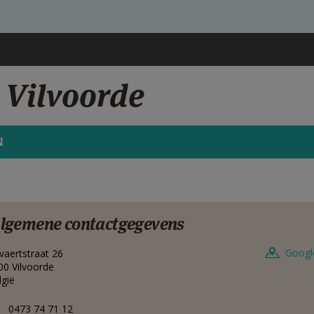
, Vilvoorde
N
lgemene contactgegevens
Googl
vaertstraat 26
00
Vilvoorde
lgië
0473 74 71 12