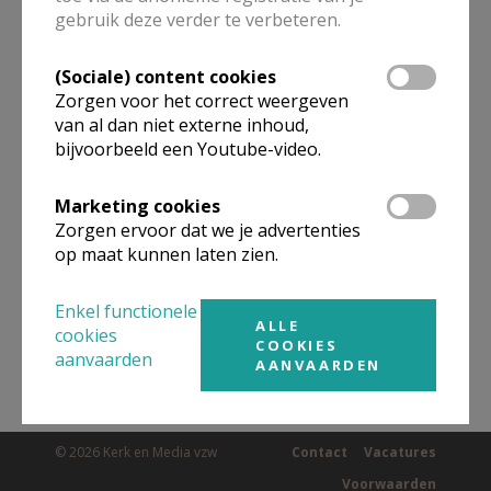
gebruik deze verder te verbeteren.
(Sociale) content cookies
Omgeving
Zorgen voor het correct weergeven
van al dan niet externe inhoud,
Niet gevonden wat je zocht? Hier vind je
bijvoorbeeld een Youtube-video.
links naar kerken, eventueel van andere
Marketing cookies
organisaties, in de buurt.
Zorgen ervoor dat we je advertenties
op maat kunnen laten zien.
Kerken in of nabij
Vilvoorde
Enkel functionele
ALLE
cookies
COOKIES
aanvaarden
AANVAARDEN
© 2026 Kerk en Media vzw
Contact
Vacatures
Voorwaarden