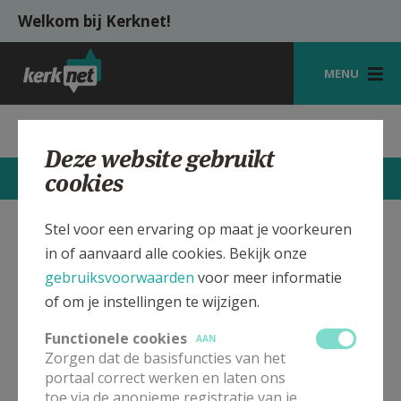
Overslaan en naar de inhoud gaan
Welkom bij Kerknet!
MENU
STARTPAGINA
Parochie St. Jozef, Vilvoorde
Deze website gebruikt
KERK
cookies
CONTACTEN
MEER
VIERINGEN
Stel voor een ervaring op maat je voorkeuren
SHOP
Sint Jozef kerk Vilvoorde
Verbergen
in of aanvaard alle cookies. Bekijk onze
ZOEKEN
gebruiksvoorwaarden
voor meer informatie
of om je instellingen te wijzigen.
Bekijk de details voor de weekendvieringen die doorgaan
HULP
in deze kerk, het adres van de kerk, alsook een lijst met
Functionele cookies
AAN
kerken in de buurt.
MIJN PAROCHIE
Zorgen dat de basisfuncties van het
portaal correct werken en laten ons
AANMELDEN OF REGISTREREN
ALLE DETAILS TONEN
toe via de anonieme registratie van je