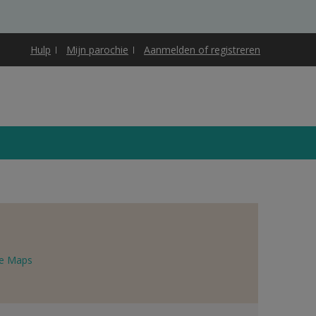
Hulp
Mijn parochie
Aanmelden of registreren
e Maps