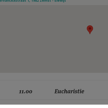
ervanckxstraat 1, 1982 Zemst - Elewijt
11.00
Eucharistie