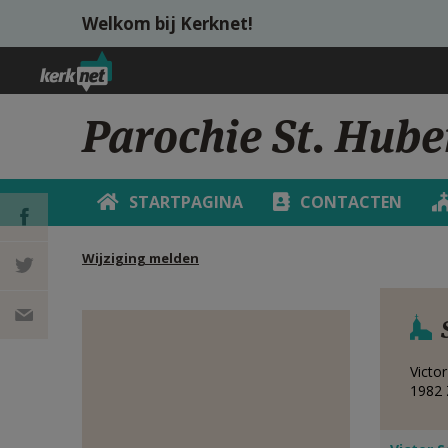
Overslaan en naar de inhoud gaan
Welkom bij Kerknet!
Parochie St. Huber
STARTPAGINA
CONTACTEN
Wijziging melden
DEEL OP
FACEBOOK
DEEL OP
TWITTER
DEEL
Victo
1982
VIA