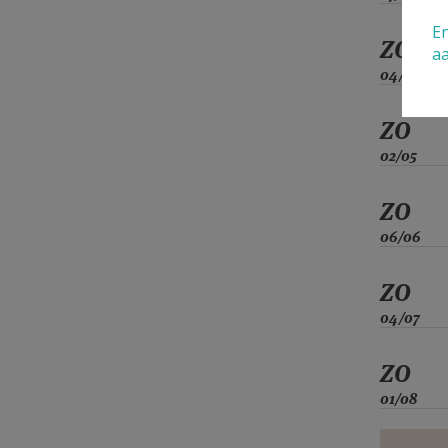
En
ZO
a
04/04
ZO
02/05
ZO
06/06
ZO
04/07
ZO
01/08