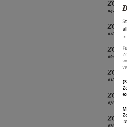
ZO
D
04/10
St
ZO
al
01/11
in
ZO
F
Zo
06/12
we
va
ZO
03/01
(
Zo
ZO
ex
07/02
M
Zo
ZO
la
07/03