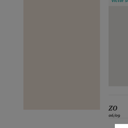
Victor S
E-
MAIL
ZO
06/09