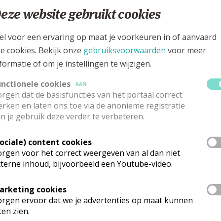
11.00
Eucharistie
eze website gebruikt cookies
el voor een ervaring op maat je voorkeuren in of aanvaard
11.00
Eucharistie
le cookies. Bekijk onze
gebruiksvoorwaarden
voor meer
formatie of om je instellingen te wijzigen.
11.00
Eucharistie
unctionele cookies
AAN
rgen dat de basisfuncties van het portaal correct
rken en laten ons toe via de anonieme registratie
n je gebruik deze verder te verbeteren.
11.00
Eucharistie
Sociale) content cookies
rgen voor het correct weergeven van al dan niet
11.00
Eucharistie
terne inhoud, bijvoorbeeld een Youtube-video.
arketing cookies
rgen ervoor dat we je advertenties op maat kunnen
11.00
Eucharistie
ten zien.