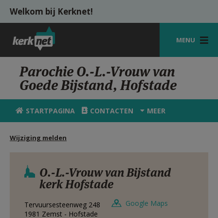
Overslaan en naar de inhoud gaan
Welkom bij Kerknet!
MENU
STARTPAGINA
Parochie O.-L.-Vrouw van
Goede Bijstand, Hofstade
KERK
VIERINGEN
STARTPAGINA
CONTACTEN
MEER
SHOP
Wijziging melden
ZOEKEN
HULP
O.-L.-Vrouw van Bijstand
kerk Hofstade
MIJN PAROCHIE
Google Maps
Tervuursesteenweg 248
AANMELDEN OF REGISTREREN
1981
Zemst - Hofstade