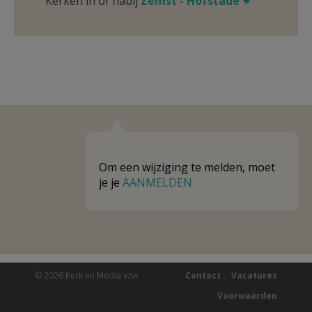
Kerken in of nabij
Zemst - Hofstade
Om een wijziging te melden, moet
je je
AANMELDEN
© 2026 Kerk en Media vzw
Contact
Vacatures
Voorwaarden