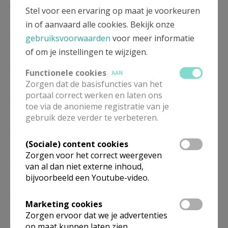
ZO
11.00
Eucharistie
Stel voor een ervaring op maat je voorkeuren
13/09
in of aanvaard alle cookies. Bekijk onze
ZO
11.00
Eucharistie
gebruiksvoorwaarden
voor meer informatie
11/10
of om je instellingen te wijzigen.
ZO
11.00
Eucharistie
Functionele cookies
AAN
08/11
Zorgen dat de basisfuncties van het
portaal correct werken en laten ons
ZO
11.00
Eucharistie
toe via de anonieme registratie van je
13/12
gebruik deze verder te verbeteren.
ZO
11.00
Eucharistie
10/01
(Sociale) content cookies
Zorgen voor het correct weergeven
ZO
11.00
Eucharistie
van al dan niet externe inhoud,
14/02
bijvoorbeeld een Youtube-video.
ZO
11.00
Eucharistie
Marketing cookies
14/03
Zorgen ervoor dat we je advertenties
ZO
11.00
Eucharistie
op maat kunnen laten zien.