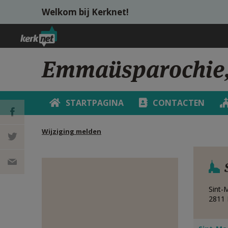
Overslaan en naar de inhoud gaan
Welkom bij Kerknet!
Emmaüsparochie,
STARTPAGINA
CONTACTEN
Wijziging melden
DEEL OP
FACEBOOK
DEEL OP
Sint-
TWITTER
DEEL
2811
VIA