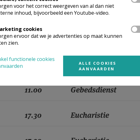
rgen voor het correct weergeven van al dan niet
11.00
Gebedsdienst
terne inhoud, bijvoorbeeld een Youtube-video.
arketing cookies
rgen ervoor dat we je advertenties op maat kunnen
17.30
Eucharistie
ten zien.
kel functionele cookies
17.30
Eucharistie
ALLE COOKIES
anvaarden
AANVAARDEN
11.00
Gebedsdienst
17.30
Eucharistie