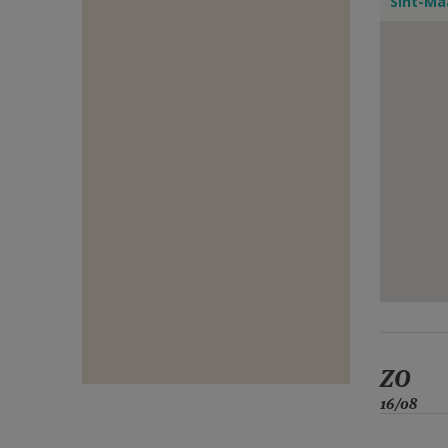
Sint-Ma
E-
MAIL
ZO
16/08