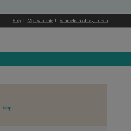
Hulp
Mijn parochie
Aanmelden of registreren
e Maps