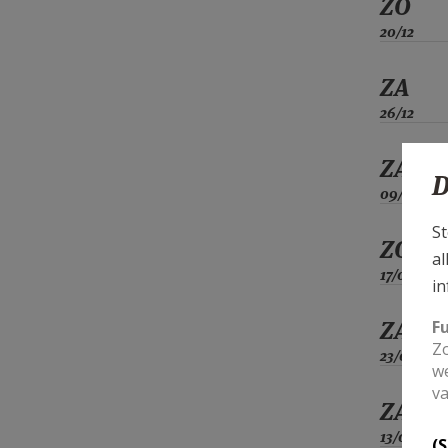
ZO
20/12
ZA
26/12
ZA
D
09/01
St
ZO
al
17/01
in
ZA
F
Zo
23/01
we
va
ZA
13/02
(