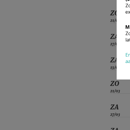
Zo
ZO
ex
21/02
M
Zo
ZA
la
27/02
En
ZA
a
13/03
ZO
21/03
ZA
27/03