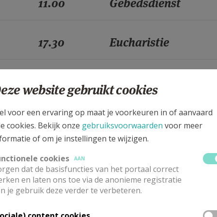
11.00
Gebedsdienst
17.30
Eucharistie
17.30
Eucharistie
eze website gebruikt cookies
el voor een ervaring op maat je voorkeuren in of aanvaard
11.00
Gebedsdienst
le cookies. Bekijk onze
gebruiksvoorwaarden
voor meer
formatie of om je instellingen te wijzigen.
17.30
Eucharistie
unctionele cookies
AAN
rgen dat de basisfuncties van het portaal correct
rken en laten ons toe via de anonieme registratie
n je gebruik deze verder te verbeteren.
17.30
Eucharistie
Sociale) content cookies