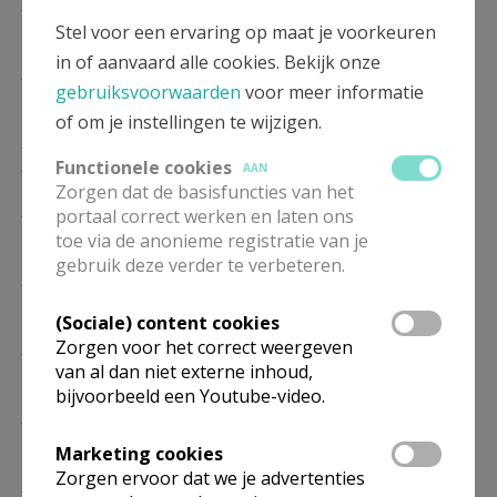
ZO
12.00
CHALDEEUWSE EUCHARISTIE
17/01
Stel voor een ervaring op maat je voorkeuren
in of aanvaard alle cookies. Bekijk onze
ZO
12.00
CHALDEEUWSE EUCHARISTIE
gebruiksvoorwaarden
voor meer informatie
24/01
of om je instellingen te wijzigen.
ZO
12.00
CHALDEEUWSE EUCHARISTIE
31/01
Functionele cookies
AAN
Zorgen dat de basisfuncties van het
ZO
12.00
CHALDEEUWSE EUCHARISTIE
portaal correct werken en laten ons
07/02
toe via de anonieme registratie van je
gebruik deze verder te verbeteren.
ZO
12.00
CHALDEEUWSE EUCHARISTIE
14/02
(Sociale) content cookies
Zorgen voor het correct weergeven
ZO
12.00
CHALDEEUWSE EUCHARISTIE
van al dan niet externe inhoud,
21/02
bijvoorbeeld een Youtube-video.
ZO
12.00
CHALDEEUWSE EUCHARISTIE
28/02
Marketing cookies
Zorgen ervoor dat we je advertenties
ZO
12.00
CHALDEEUWSE EUCHARISTIE