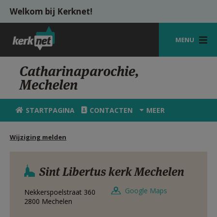
Overslaan en naar de inhoud gaan
Welkom bij Kerknet!
MENU
STARTPAGINA
Catharinaparochie,
Mechelen
KERK
VIERINGEN
STARTPAGINA
CONTACTEN
MEER
SHOP
Wijziging melden
ZOEKEN
HULP
Sint Libertus kerk Mechelen
MIJN PAROCHIE
Google Maps
Nekkerspoelstraat 360
2800
Mechelen
AANMELDEN OF REGISTREREN