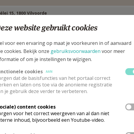
élei 15, 1800 Vilvoorde
eze website gebruikt cookies
el voor een ervaring op maat je voorkeuren in of aanvaard
le cookies. Bekijk onze
gebruiksvoorwaarden
voor meer
formatie of om je instellingen te wijzigen.
unctionele cookies
AAN
rgen dat de basisfuncties van het portaal correct
rken en laten ons toe via de anonieme registratie
n je gebruik deze verder te verbeteren.
Sociale) content cookies
rgen voor het correct weergeven van al dan niet
arochieadministrator
terne inhoud, bijvoorbeeld een Youtube-video.
 heer
Geert
Aelbrecht
Stuur een mailtje