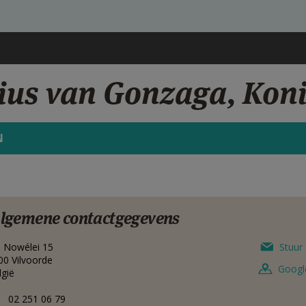
sius van Gonzaga, Kon
N
lgemene contactgegevens
B. Nowélei 15
Stuur 
00
Vilvoorde
Googl
lgië
02 251 06 79