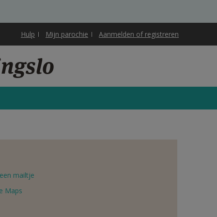
Hulp
Mijn parochie
Aanmelden of registreren
ingslo
een mailtje
e Maps