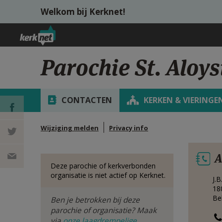
Overslaan en naar de inhoud gaan
Welkom bij Kerknet!
Parochie St. Aloy
CONTACTEN
KERKEN & VIERINGE
Wijziging melden
Privacy info
DEEL OP
A
FACEBOOK
DEEL OP
Deze parochie of kerkverbonden
organisatie is niet actief op Kerknet.
J.
TWITTER
DEEL
18
Be
Ben je betrokken bij deze
VIA
parochie of organisatie? Maak
via
onze laagdrempelige