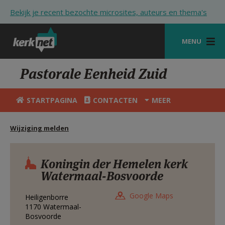
Overslaan en naar de inhoud gaan
Bekijk je recent bezochte microsites, auteurs en thema's
MENU
STARTPAGINA
Pastorale Eenheid Zuid
KERK
STARTPAGINA
CONTACTEN
MEER
VIERINGEN
Wijziging melden
SHOP
ZOEKEN
Koningin der Hemelen kerk
Watermaal-Bosvoorde
HULP
STARTPAGINA PORTAAL
Google Maps
Heiligenborre
1170
Watermaal-
MIJN PAROCHIE
Bosvoorde