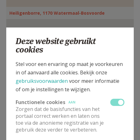
AANMELDEN OF REGISTREREN
Heiligenborre, 1170 Watermaal-Bosvoorde
Deze website gebruikt
cookies
Stel voor een ervaring op maat je voorkeuren
in of aanvaard alle cookies. Bekijk onze
gebruiksvoorwaarden
voor meer informatie
of om je instellingen te wijzigen.
Functionele cookies
AAN
Zorgen dat de basisfuncties van het
portaal correct werken en laten ons
Bekijk eventuele uitzonderingen op onderstaande
toe via de anonieme registratie van je
lijst
gebruik deze verder te verbeteren.
In deze kerk vinden geen weekendvieringen plaats. Via de