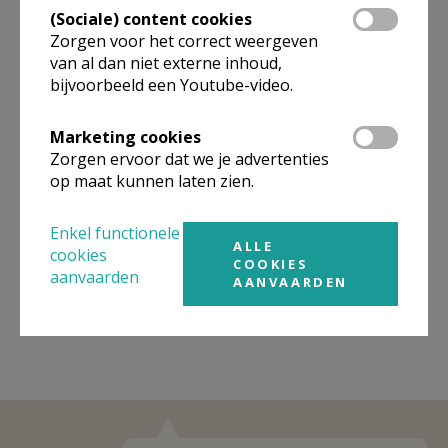
onderstaande lijst kan je het aanbod van kerken in de buurt
(Sociale) content cookies
raadplegen.
Zorgen voor het correct weergeven
van al dan niet externe inhoud,
Omgeving
bijvoorbeeld een Youtube-video.
Niet gevonden wat je zocht? Hier vind je
Marketing cookies
links naar kerken, eventueel van andere
Zorgen ervoor dat we je advertenties
organisaties, in de buurt.
op maat kunnen laten zien.
Kerken in of nabij
Watermaal-Bosvoorde
Enkel functionele
ALLE
cookies
COOKIES
aanvaarden
AANVAARDEN