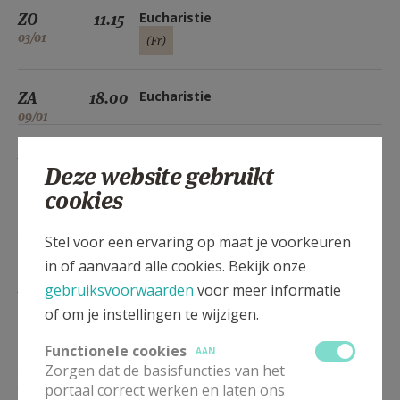
ZO
11.15
Eucharistie
03/01
(Fr)
ZA
18.00
Eucharistie
09/01
ZO
11.15
Eucharistie
Deze website gebruikt
10/01
(Fr)
cookies
ZA
18.00
Eucharistie
Stel voor een ervaring op maat je voorkeuren
16/01
in of aanvaard alle cookies. Bekijk onze
ZO
11.15
Eucharistie
gebruiksvoorwaarden
voor meer informatie
17/01
(Fr)
of om je instellingen te wijzigen.
Functionele cookies
AAN
ZA
18.00
Eucharistie
Zorgen dat de basisfuncties van het
23/01
portaal correct werken en laten ons