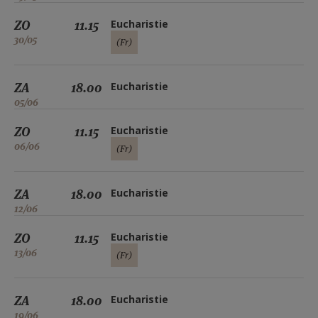
ZO
11.15
Eucharistie
30/05
(Fr)
ZA
18.00
Eucharistie
05/06
ZO
11.15
Eucharistie
06/06
(Fr)
ZA
18.00
Eucharistie
12/06
ZO
11.15
Eucharistie
13/06
(Fr)
ZA
18.00
Eucharistie
19/06