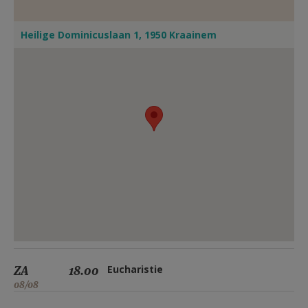
Heilige Dominicuslaan 1, 1950 Kraainem
ZA
18.00
Eucharistie
08/08