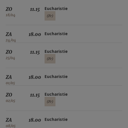
ZO
11.15
Eucharistie
18/04
(Fr)
ZA
18.00
Eucharistie
24/04
ZO
11.15
Eucharistie
25/04
(Fr)
ZA
18.00
Eucharistie
01/05
ZO
11.15
Eucharistie
02/05
(Fr)
ZA
18.00
Eucharistie
08/05