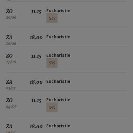
ZO
11.15
Eucharistie
20/06
(Fr)
ZA
18.00
Eucharistie
26/06
ZO
11.15
Eucharistie
27/06
(Fr)
ZA
18.00
Eucharistie
03/07
ZO
11.15
Eucharistie
04/07
(Fr)
ZA
18.00
Eucharistie
10/07