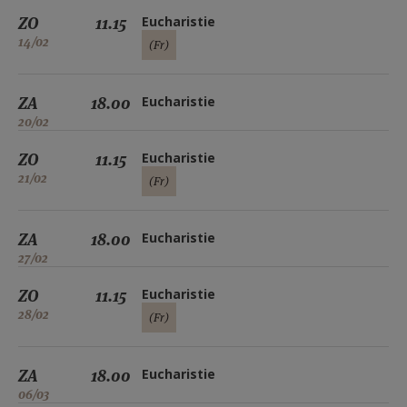
ZO
11.15
Eucharistie
14/02
(Fr)
ZA
18.00
Eucharistie
20/02
ZO
11.15
Eucharistie
21/02
(Fr)
ZA
18.00
Eucharistie
27/02
ZO
11.15
Eucharistie
28/02
(Fr)
ZA
18.00
Eucharistie
06/03