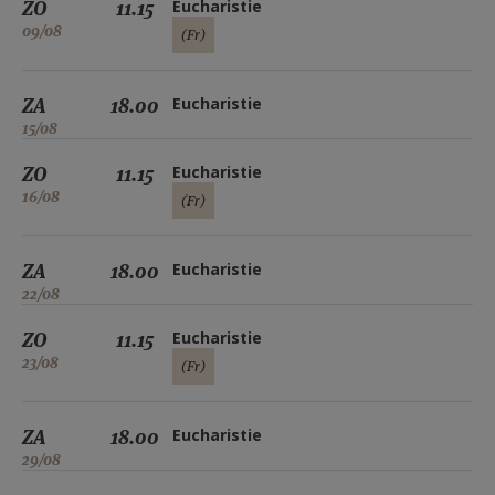
ZO
11.15
Eucharistie
09/08
(Fr)
ZA
18.00
Eucharistie
15/08
ZO
11.15
Eucharistie
16/08
(Fr)
ZA
18.00
Eucharistie
22/08
ZO
11.15
Eucharistie
23/08
(Fr)
ZA
18.00
Eucharistie
29/08