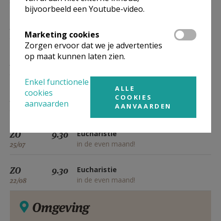
28/03
bijvoorbeeld een Youtube-video.
ZO
9.30
Eucharistie
Marketing cookies
in de even maand!
25/04
Zorgen ervoor dat we je advertenties
op maat kunnen laten zien.
ZO
9.30
Eucharistie
in de even maand!
23/05
Enkel functionele
ALLE
cookies
ZO
9.30
Eucharistie
COOKIES
aanvaarden
AANVAARDEN
in de even maand!
27/06
ZO
9.30
Eucharistie
in de even maand!
25/07
ZO
9.30
Eucharistie
in de even maand!
22/08
Omgeving