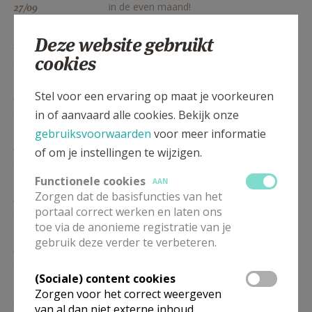
in de even maand!
27/09
Deze website gebruikt
ZO
9.30
Eucharistie
in de even maand!
cookies
25/10
ZO
9.30
Eucharistie
Stel voor een ervaring op maat je voorkeuren
in de even maand!
22/11
in of aanvaard alle cookies. Bekijk onze
gebruiksvoorwaarden
voor meer informatie
ZO
9.30
Eucharistie
of om je instellingen te wijzigen.
in de even maand!
27/12
Functionele cookies
AAN
ZO
Zorgen dat de basisfuncties van het
9.30
Eucharistie
in de even maand!
portaal correct werken en laten ons
24/01
toe via de anonieme registratie van je
gebruik deze verder te verbeteren.
ZO
9.30
Eucharistie
in de even maand!
28/02
(Sociale) content cookies
Zorgen voor het correct weergeven
ZO
9.30
Eucharistie
van al dan niet externe inhoud,
in de even maand!