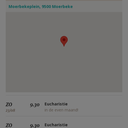
AANMELDEN OF REGISTREREN
Moerbekeplein, 9500 Moerbeke
ZO
9.30
Eucharistie
in de even maand!
23/08
ZO
9.30
Eucharistie