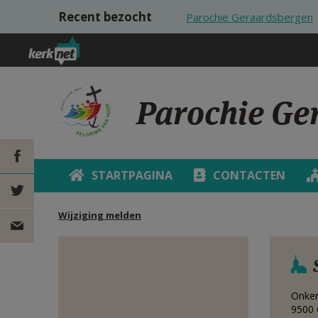
Overslaan en naar de inhoud gaan
Recent bezocht
Parochie Geraardsbergen
Parochie Ge
STARTPAGINA
CONTACTEN
DEEL OP
Wijziging melden
FACEBOOK
DEEL OP
TWITTER
DEEL
Onker
VIA
9500