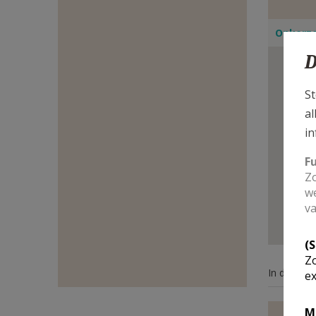
E-
Onkerze
MAIL
D
St
al
in
F
Zo
we
va
(
Zo
In deze ke
ex
M