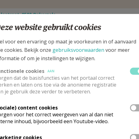
lestraat, 9500 Onkerzele
eze website gebruikt cookies
el voor een ervaring op maat je voorkeuren in of aanvaard
le cookies. Bekijk onze
gebruiksvoorwaarden
voor meer
formatie of om je instellingen te wijzigen.
unctionele cookies
AAN
rgen dat de basisfuncties van het portaal correct
rken en laten ons toe via de anonieme registratie
n je gebruik deze verder te verbeteren.
Sociale) content cookies
rgen voor het correct weergeven van al dan niet
rk vinden geen weekendvieringen plaats. Via de onderstaande lijst ka
terne inhoud, bijvoorbeeld een Youtube-video.
arketing cookies