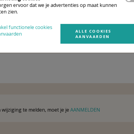
mgeving
rgen ervoor dat we je advertenties op maat kunnen
ten zien.
t gevonden wat je zocht? Hier vind je links naar kerken, eve
urt.
kel functionele cookies
ALLE COOKIES
anvaarden
AANVAARDEN
rken in of nabij
Onkerzele
wijziging te melden, moet je je
AANMELDEN