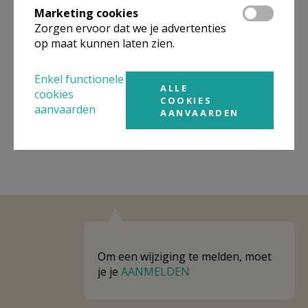
Marketing cookies
Niet gevonden wat je zocht? Hier vind je
Zorgen ervoor dat we je advertenties
op maat kunnen laten zien.
links naar kerken, eventueel van andere
organisaties, in de buurt.
Enkel functionele
ALLE
Kerken in of nabij
Herne - Kokejane
cookies
COOKIES
aanvaarden
AANVAARDEN
Om een wijziging te melden, moet
je je
AANMELDEN