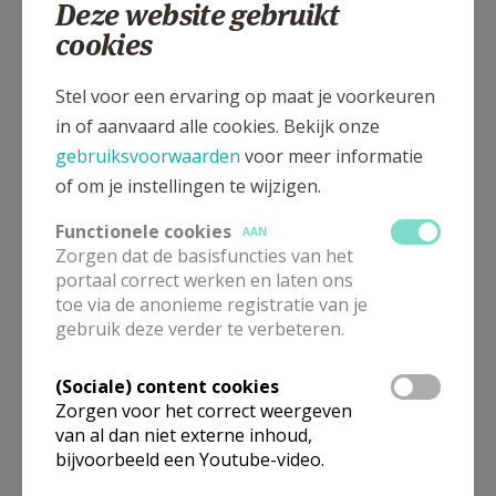
Deze website gebruikt
Steenweg, 1540 Herne - Kokejane
cookies
Stel voor een ervaring op maat je voorkeuren
in of aanvaard alle cookies. Bekijk onze
gebruiksvoorwaarden
voor meer informatie
of om je instellingen te wijzigen.
Functionele cookies
AAN
Zorgen dat de basisfuncties van het
portaal correct werken en laten ons
toe via de anonieme registratie van je
gebruik deze verder te verbeteren.
In deze kerk vinden geen weekendvieringen plaats. Via de
(Sociale) content cookies
onderstaande lijst kan je het aanbod van kerken in de buurt
Zorgen voor het correct weergeven
raadplegen.
van al dan niet externe inhoud,
bijvoorbeeld een Youtube-video.
Omgeving