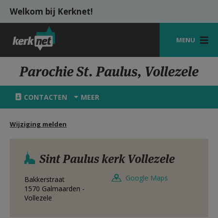
Overslaan en naar de inhoud gaan
Welkom bij Kerknet!
MENU
STARTPAGINA
Parochie St. Paulus, Vollezele
KERK
CONTACTEN
MEER
VIERINGEN
Wijziging melden
SHOP
ZOEKEN
Sint Paulus kerk Vollezele
HULP
Google Maps
Bakkerstraat
MIJN PAROCHIE
1570
Galmaarden -
Vollezele
AANMELDEN OF REGISTREREN