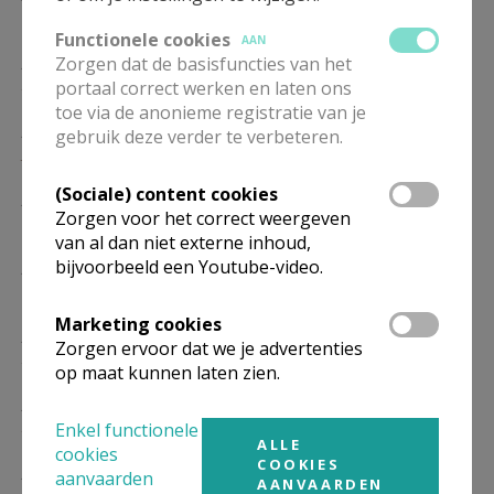
17/01
Functionele cookies
AAN
ZO
9.15
Eucharistie
Zorgen dat de basisfuncties van het
24/01
portaal correct werken en laten ons
toe via de anonieme registratie van je
ZO
9.15
Eucharistie
gebruik deze verder te verbeteren.
31/01
(Sociale) content cookies
ZO
9.15
Eucharistie
Zorgen voor het correct weergeven
07/02
van al dan niet externe inhoud,
bijvoorbeeld een Youtube-video.
ZO
9.15
Eucharistie
14/02
Marketing cookies
ZO
9.15
Eucharistie
Zorgen ervoor dat we je advertenties
21/02
op maat kunnen laten zien.
ZO
9.15
Eucharistie
28/02
Enkel functionele
ALLE
cookies
COOKIES
ZO
9.15
Eucharistie
aanvaarden
AANVAARDEN