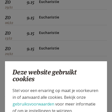
ZO
9.15
Eucharistie
29/11
ZO
9.15
Eucharistie
06/12
ZO
9.15
Eucharistie
13/12
ZO
9.15
Eucharistie
20/12
ZO
9.15
Eucharistie
27/12
Deze website gebruikt
cookies
ZO
9.15
Eucharistie
03/01
Stel voor een ervaring op maat je voorkeuren
ZO
9.15
Eucharistie
in of aanvaard alle cookies. Bekijk onze
10/01
gebruiksvoorwaarden
voor meer informatie
ZO
9.15
Eucharistie
of om je instellingen te wijzigen.