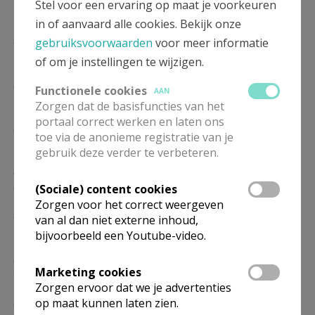
Stel voor een ervaring op maat je voorkeuren
05/12
in of aanvaard alle cookies. Bekijk onze
ZA
16.30
Eucharistie
gebruiksvoorwaarden
voor meer informatie
19/12
of om je instellingen te wijzigen.
ZA
16.30
Eucharistie
Functionele cookies
AAN
02/01
Zorgen dat de basisfuncties van het
portaal correct werken en laten ons
ZA
16.30
Eucharistie
toe via de anonieme registratie van je
16/01
gebruik deze verder te verbeteren.
ZA
16.30
Eucharistie
30/01
(Sociale) content cookies
Zorgen voor het correct weergeven
ZA
16.30
Eucharistie
van al dan niet externe inhoud,
13/02
bijvoorbeeld een Youtube-video.
ZA
16.30
Eucharistie
Marketing cookies
27/02
Zorgen ervoor dat we je advertenties
ZA
16.30
Eucharistie
op maat kunnen laten zien.