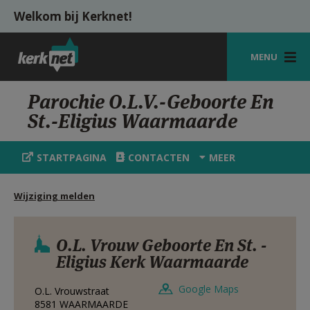
Overslaan en naar de inhoud gaan
Welkom bij Kerknet!
MENU
STARTPAGINA
Parochie O.L.V.-Geboorte En
St.-Eligius Waarmaarde
KERK
VIERINGEN
STARTPAGINA
CONTACTEN
MEER
SHOP
Wijziging melden
ZOEKEN
HULP
O.L. Vrouw Geboorte En St. -
Eligius Kerk Waarmaarde
MIJN PAROCHIE
Google Maps
O.L. Vrouwstraat
AANMELDEN OF REGISTREREN
8581
WAARMAARDE