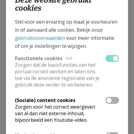
cookies
Stel voor een ervaring op maat je voorkeuren
in of aanvaard alle cookies. Bekijk onze
gebruiksvoorwaarden
voor meer informatie
of om je instellingen te wijzigen.
Functionele cookies
AAN
Zorgen dat de basisfuncties van het
portaal correct werken en laten ons
toe via de anonieme registratie van je
gebruik deze verder te verbeteren.
In deze kerk vinden geen weekendvieringen plaats. Via de
(Sociale) content cookies
onderstaande lijst kan je het aanbod van kerken in de buurt
Zorgen voor het correct weergeven
raadplegen.
van al dan niet externe inhoud,
bijvoorbeeld een Youtube-video.
Omgeving