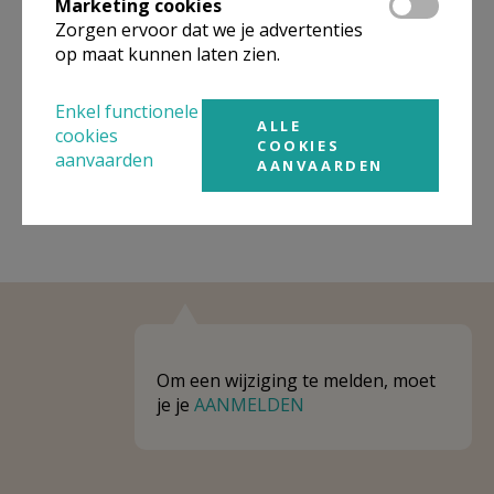
Marketing cookies
Niet gevonden wat je zocht? Hier vind je
Zorgen ervoor dat we je advertenties
links naar kerken, eventueel van andere
op maat kunnen laten zien.
organisaties, in de buurt.
Enkel functionele
Kerken in of nabij
KASTER
ALLE
cookies
COOKIES
aanvaarden
AANVAARDEN
Om een wijziging te melden, moet
je je
AANMELDEN