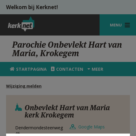
Overslaan en naar de inhoud gaan
Welkom bij Kerknet!
MENU
STARTPAGINA
Parochie Onbevlekt Hart van
Maria, Krokegem
KERK
VIERINGEN
STARTPAGINA
CONTACTEN
MEER
SHOP
Wijziging melden
ZOEKEN
HULP
Onbevlekt Hart van Maria
kerk Krokegem
MIJN PAROCHIE
Google Maps
Dendermondesteenweg
AANMELDEN OF REGISTREREN
46