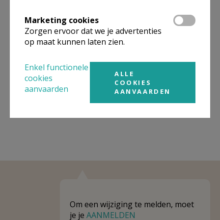
Omgeving
Marketing cookies
Zorgen ervoor dat we je advertenties
Niet gevonden wat je zocht? Hier vind je
op maat kunnen laten zien.
links naar kerken, eventueel van andere
organisaties, in de buurt.
Enkel functionele
ALLE
cookies
COOKIES
Kerken in of nabij
Asse - Krokegem
aanvaarden
AANVAARDEN
Om een wijziging te melden, moet
je je
AANMELDEN