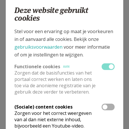
1730
Asse - Krokegem
Deze website gebruikt
cookies
Dendermondesteenweg 46, 1730 Asse - Krokegem
Stel voor een ervaring op maat je voorkeuren
in of aanvaard alle cookies. Bekijk onze
gebruiksvoorwaarden
voor meer informatie
of om je instellingen te wijzigen.
Functionele cookies
AAN
Zorgen dat de basisfuncties van het
portaal correct werken en laten ons
toe via de anonieme registratie van je
gebruik deze verder te verbeteren.
(Sociale) content cookies
In deze kerk vinden geen weekendvieringen plaats. Via de
Zorgen voor het correct weergeven
onderstaande lijst kan je het aanbod van kerken in de buurt
van al dan niet externe inhoud,
raadplegen.
bijvoorbeeld een Youtube-video.