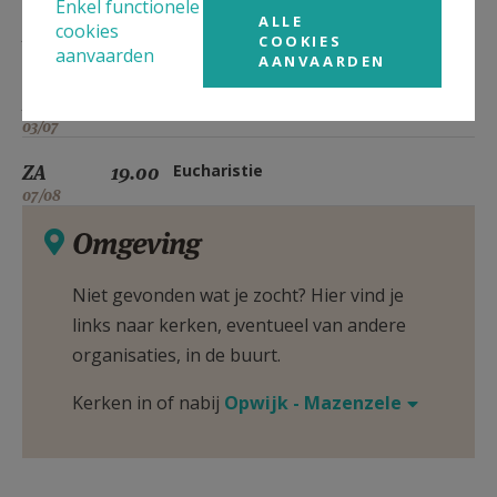
Enkel functionele
ALLE
cookies
ZA
19.00
Eucharistie
COOKIES
aanvaarden
05/06
AANVAARDEN
ZA
19.00
Eucharistie
03/07
ZA
19.00
Eucharistie
07/08
Omgeving
Niet gevonden wat je zocht? Hier vind je
links naar kerken, eventueel van andere
organisaties, in de buurt.
Kerken in of nabij
Opwijk - Mazenzele