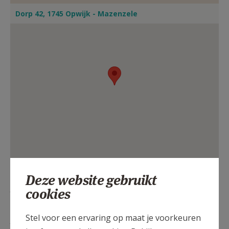
Dorp 42, 1745 Opwijk - Mazenzele
Deze website gebruikt
ZA
19.00
Eucharistie
cookies
05/09
Stel voor een ervaring op maat je voorkeuren
ZA
19.00
Eucharistie