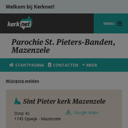
Overslaan en naar de inhoud gaan
Welkom bij Kerknet!
MENU
STARTPAGINA
Parochie St. Pieters-Banden,
Mazenzele
KERK
VIERINGEN
STARTPAGINA
CONTACTEN
MEER
SHOP
Wijziging melden
ZOEKEN
HULP
Sint Pieter kerk Mazenzele
MIJN PAROCHIE
Google Maps
Dorp 42
1745
Opwijk - Mazenzele
AANMELDEN OF REGISTREREN