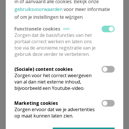
in of aanvaard alle cookies. Bekijk onze
03/10
gebruiksvoorwaarden
voor meer informatie
ZA
19.00
Eucharistie
of om je instellingen te wijzigen.
07/11
Functionele cookies
AAN
ZA
19.00
Eucharistie
Zorgen dat de basisfuncties van het
05/12
portaal correct werken en laten ons
toe via de anonieme registratie van je
ZA
19.00
Eucharistie
gebruik deze verder te verbeteren.
02/01
ZA
19.00
Eucharistie
(Sociale) content cookies
06/02
Zorgen voor het correct weergeven
van al dan niet externe inhoud,
ZA
19.00
Eucharistie
bijvoorbeeld een Youtube-video.
06/03
ZA
19.00
Eucharistie
Marketing cookies
03/04
Zorgen ervoor dat we je advertenties
op maat kunnen laten zien.
ZA
19.00
Eucharistie
01/05