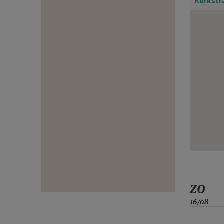
Kerkstr
E-
MAIL
ZO
16/08