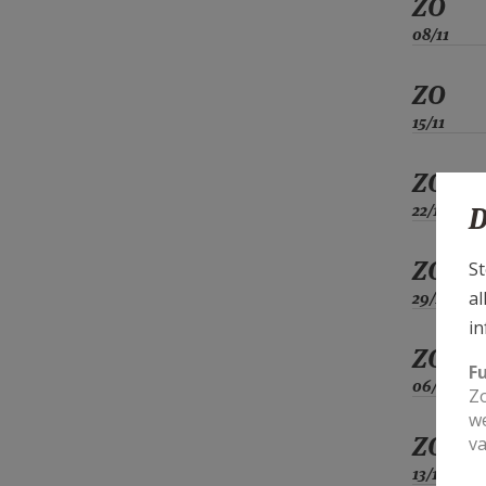
ZO
08/11
ZO
15/11
ZO
22/11
D
ZO
St
al
29/11
in
ZO
F
06/12
Zo
we
ZO
va
13/12