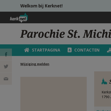
Overslaan en naar de inhoud gaan
Welkom bij Kerknet!
Parochie St. Mich
STARTPAGINA
CONTACTEN
Wijziging melden
DEEL OP
FACEBOOK
DEEL OP
Kerks
TWITTER
DEEL
1790
VIA