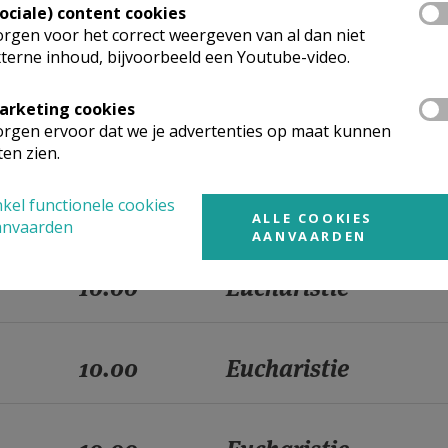
Sociale) content cookies
rgen voor het correct weergeven van al dan niet
10.00
Eucharistie
terne inhoud, bijvoorbeeld een Youtube-video.
arketing cookies
10.00
Eucharistie
rgen ervoor dat we je advertenties op maat kunnen
ten zien.
10.00
Eucharistie
kel functionele cookies
ALLE COOKIES
anvaarden
AANVAARDEN
10.00
Eucharistie
10.00
Eucharistie