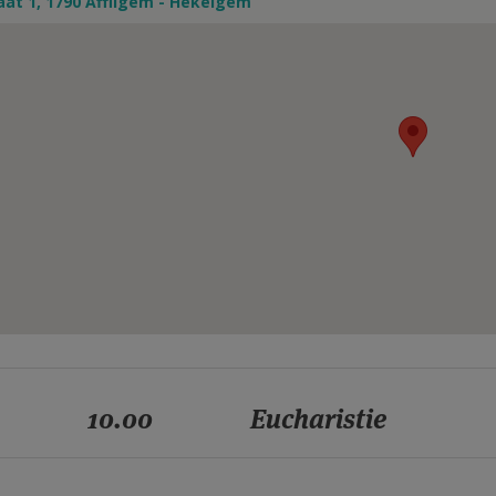
aat 1, 1790 Affligem - Hekelgem
10.00
Eucharistie