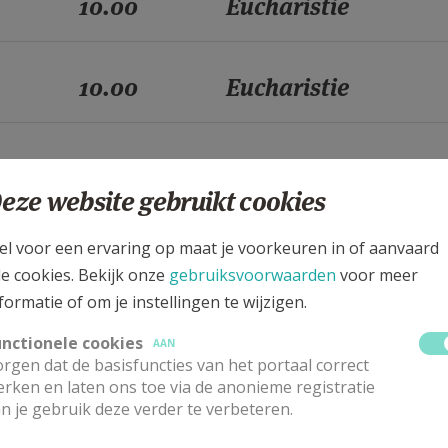
10.00
Eucharistie
10.00
Eucharistie
10.00
Eucharistie
eze website gebruikt cookies
10.00
Eucharistie
el voor een ervaring op maat je voorkeuren in of aanvaard
le cookies. Bekijk onze
gebruiksvoorwaarden
voor meer
formatie of om je instellingen te wijzigen.
10.00
Eucharistie
unctionele cookies
AAN
rgen dat de basisfuncties van het portaal correct
rken en laten ons toe via de anonieme registratie
10.00
Eucharistie
n je gebruik deze verder te verbeteren.