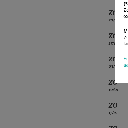
(
Zo
ZO
ex
20/12
M
ZO
Zo
27/12
la
ZO
En
a
03/01
ZO
10/01
ZO
17/01