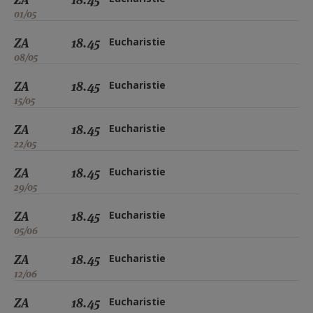
01/05
ZA
18.45
Eucharistie
08/05
ZA
18.45
Eucharistie
15/05
ZA
18.45
Eucharistie
22/05
ZA
18.45
Eucharistie
29/05
ZA
18.45
Eucharistie
05/06
ZA
18.45
Eucharistie
12/06
ZA
18.45
Eucharistie