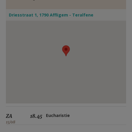
Driesstraat 1, 1790 Affligem - Teralfene
ZA
18.45
Eucharistie
15/08