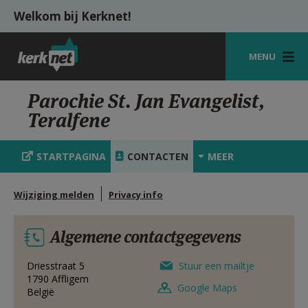
Overslaan en naar de inhoud gaan
Welkom bij Kerknet!
MENU
STARTPAGINA
Parochie St. Jan Evangelist,
Teralfene
KERK
VIERINGEN
STARTPAGINA
CONTACTEN
MEER
SHOP
Wijziging melden
Privacy info
ZOEKEN
Algemene contactgegevens
HULP
MIJN PAROCHIE
Driesstraat 5
Stuur een mailtje
1790
Affligem
Google Maps
België
AANMELDEN OF REGISTREREN