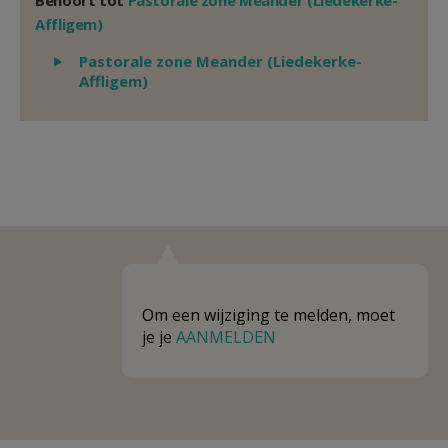
Behoort tot
Pastorale zone Meander (Liedekerke-
Affligem)
Weergeven
Pastorale zone Meander (Liedekerke-
Affligem)
Om een wijziging te melden, moet
je je
AANMELDEN