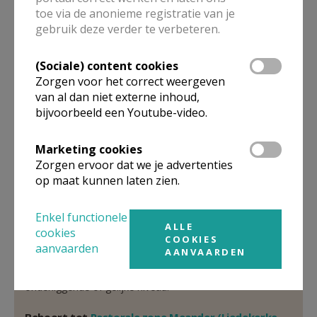
toe via de anonieme registratie van je
parochieadministrator
gebruik deze verder te verbeteren.
De heer
Sven
Bosmans
(Sociale) content cookies
Warandestraat 24
Zorgen voor het correct weergeven
1770
Liedekerke
van al dan niet externe inhoud,
0494 87 23 58
bijvoorbeeld een Youtube-video.
Stuur een mailtje
Marketing cookies
Google Maps
Zorgen ervoor dat we je advertenties
op maat kunnen laten zien.
Enkel functionele
Organisatiestructuur
ALLE
cookies
COOKIES
aanvaarden
AANVAARDEN
Niet gevonden wat je zocht? Hier vind je links naar de
gegevens van andere organisaties op het boven-,
onderliggende of gelijke niveau.