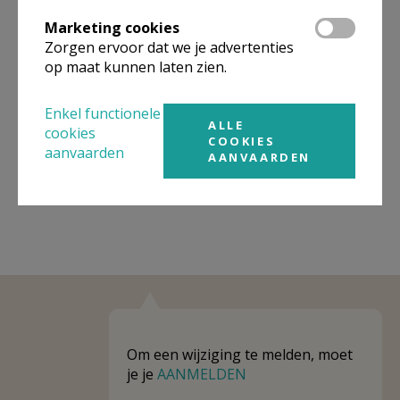
Omgeving
Marketing cookies
Zorgen ervoor dat we je advertenties
Niet gevonden wat je zocht? Hier vind je
op maat kunnen laten zien.
links naar kerken, eventueel van andere
organisaties, in de buurt.
Enkel functionele
ALLE
cookies
Kerken in of nabij
Roosdaal - Kattem
COOKIES
aanvaarden
AANVAARDEN
Om een wijziging te melden, moet
je je
AANMELDEN