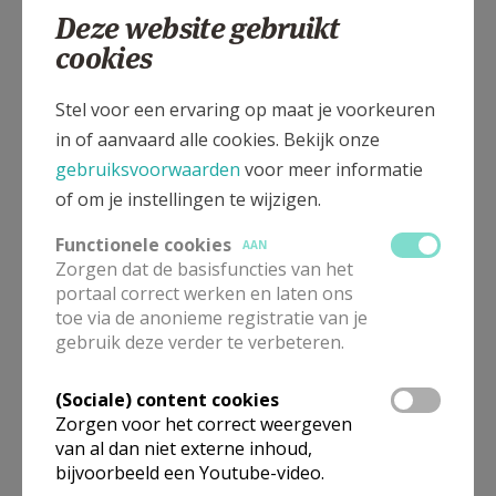
Deze website gebruikt
cookies
Abeelstraat 81, 1760 Roosdaal - Kattem
Stel voor een ervaring op maat je voorkeuren
in of aanvaard alle cookies. Bekijk onze
gebruiksvoorwaarden
voor meer informatie
of om je instellingen te wijzigen.
Functionele cookies
AAN
Zorgen dat de basisfuncties van het
portaal correct werken en laten ons
toe via de anonieme registratie van je
gebruik deze verder te verbeteren.
(Sociale) content cookies
In deze kerk vinden geen weekendvieringen plaats. Via de
Zorgen voor het correct weergeven
onderstaande lijst kan je het aanbod van kerken in de buurt
van al dan niet externe inhoud,
raadplegen.
bijvoorbeeld een Youtube-video.