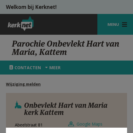
Overslaan en naar de inhoud gaan
Welkom bij Kerknet!
MENU
STARTPAGINA
Parochie Onbevlekt Hart van
Maria, Kattem
KERK
VIERINGEN
CONTACTEN
MEER
SHOP
Wijziging melden
ZOEKEN
HULP
Onbevlekt Hart van Maria
kerk Kattem
MIJN PAROCHIE
Google Maps
Abeelstraat 81
AANMELDEN OF REGISTREREN
1760
Roosdaal - Kattem